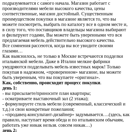
подразумевается с самого начала. Магазин работает с
производителями мебели высокого качества, цены
соответственные, магазин достойный. Существенным
преимуществом покупки в магазине является то, что вы
можете посмотреть, выбрать по каталогу все в одном месте и,
в силу того, что поставщиков владельцы магазина выбирают
и фильтруют годами, Вы можете быть уверенными что вся
предлагаемая мебель действительно высокого качества.
Все сомнения рассеются, когда вы все увидите своими
глазами…
Как выяснилось, не только в Москве встречаются подделки
итальянской мебели. Даже в Италии мелкие фабрики
умудряются подделывать мебель известных марок! Только
покупая в надежном, «проверенном» магазине, вы можете
быть уверенным, что вы покупаете «оригинал».
Как, собственно, происходит процесс покупки
.
день 1:
- вы присылаете/приносите план квартиры;
- осматриваете выставочный зал (2 этажа);
- формулируете стиль мебели (современный, классический и
т.д.) и свои конкретные пожелания;
- «продавец-консультант-дизайнер» задумывается….(здесь, как
правило, наступает время обеда и по итальянским обычаям,
работать уже никак нельзя. совсем никак…)
день 2: