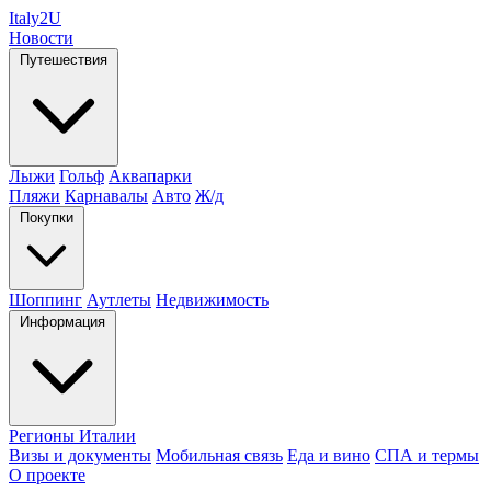
Italy
2U
Новости
Путешествия
Лыжи
Гольф
Аквапарки
Пляжи
Карнавалы
Авто
Ж/д
Покупки
Шоппинг
Аутлеты
Недвижимость
Информация
Регионы Италии
Визы и документы
Мобильная связь
Еда и вино
СПА и термы
О проекте