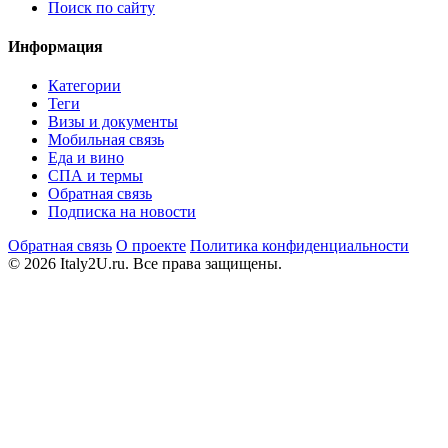
Поиск по сайту
Информация
Категории
Теги
Визы и документы
Мобильная связь
Еда и вино
СПА и термы
Обратная связь
Подписка на новости
Обратная связь
О проекте
Политика конфиденциальности
© 2026 Italy2U.ru. Все права защищены.
Мы используем файлы cookie (Google Analytics) для анализа
посещаемости и показа релевантной рекламы. Продолжая
использовать сайт, вы соглашаетесь с
политикой
конфиденциальности
.