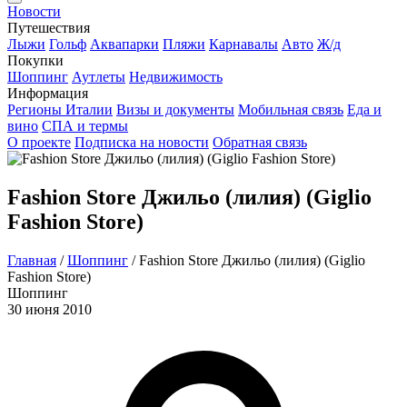
Новости
Путешествия
Лыжи
Гольф
Аквапарки
Пляжи
Карнавалы
Авто
Ж/д
Покупки
Шоппинг
Аутлеты
Недвижимость
Информация
Регионы Италии
Визы и документы
Мобильная связь
Еда и
вино
СПА и термы
О проекте
Подписка на новости
Обратная связь
Fashion Store Джильо (лилия) (Giglio
Fashion Store)
Главная
/
Шоппинг
/
Fashion Store Джильо (лилия) (Giglio
Fashion Store)
Шоппинг
30 июня 2010