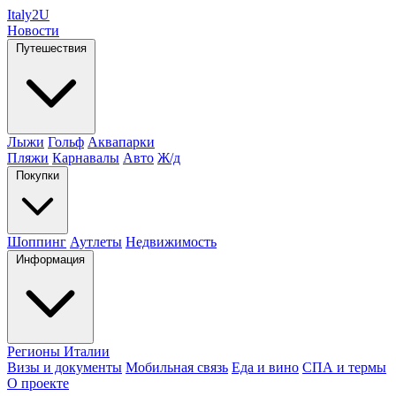
Italy
2U
Новости
Путешествия
Лыжи
Гольф
Аквапарки
Пляжи
Карнавалы
Авто
Ж/д
Покупки
Шоппинг
Аутлеты
Недвижимость
Информация
Регионы Италии
Визы и документы
Мобильная связь
Еда и вино
СПА и термы
О проекте