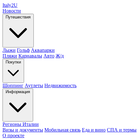
Italy
2U
Новости
Путешествия
Лыжи
Гольф
Аквапарки
Пляжи
Карнавалы
Авто
Ж/д
Покупки
Шоппинг
Аутлеты
Недвижимость
Информация
Регионы Италии
Визы и документы
Мобильная связь
Еда и вино
СПА и термы
О проекте