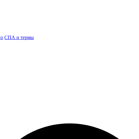
но
СПА и термы