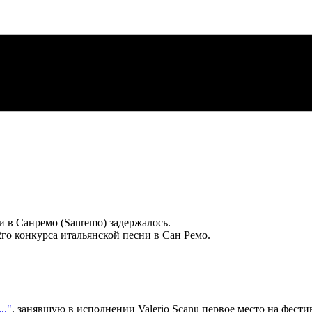
и в Санремо (Sanremo) задержалось.
2го конкурса итальянской песни в Сан Ремо.
.."
, занявшую в исполнении Valerio Scanu первое место на фест