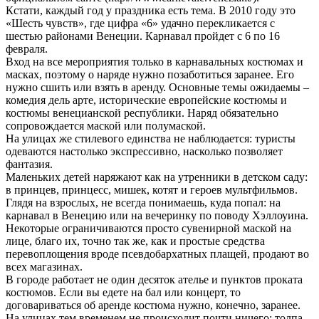
Кстати, каждый год у праздника есть тема. В 2010 году это
«Шесть чувств», где цифра «6» удачно перекликается с
шестью районами Венеции. Карнавал пройдет с 6 по 16
февраля.
Вход на все мероприятия только в карнавальных костюмах и
масках, поэтому о наряде нужно позаботиться заранее. Его
нужно сшить или взять в аренду. Основные темы ожидаемы –
комедия дель арте, исторические европейские костюмы и
костюмы венецианской республики. Наряд обязательно
сопровождается маской или полумаской.
На улицах же стилевого единства не наблюдается: туристы
одеваются настолько экспрессивно, насколько позволяет
фантазия.
Маленьких детей наряжают как на утренники в детском саду:
в принцев, принцесс, мишек, котят и героев мультфильмов.
Глядя на взрослых, не всегда понимаешь, куда попал: на
карнавал в Венецию или на вечеринку по поводу Хэллоуина.
Некоторые ограничиваются просто сувенирной маской на
лице, благо их, точно так же, как и простые средства
перевоплощения вроде псевдобархатных плащей, продают во
всех магазинах.
В городе работает не один десяток ателье и пунктов проката
костюмов. Если вы едете на бал или концерт, то
договариваться об аренде костюма нужно, конечно, заранее.
На улицах тем временем не происходит почти ничего: толпа