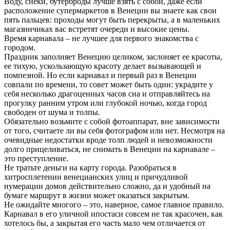
Воду, снеки, бутерброды лучше взять с собой, даже если
расположение супермаркетов в Венеции вы знаете как свои
пять пальцев: проходы могут быть перекрыты, а в маленьких
магазинчиках вас встретят очереди и высокие цены.
Время карнавала – не лучшее для первого знакомства с
городом.
Праздник заполняет Венецию целиком, заслоняет ее красоты,
ее тихую, ускользающую красоту делает вызывающей и
помпезной. Но если карнавал и первый раз в Венеции
совпали по времени, то совет может быть один: украдите у
себя несколько драгоценных часов сна и отправляйтесь на
прогулку ранним утром или глубокой ночью, когда город
свободен от шума и толпы.
Обязательно возьмите с собой фотоаппарат, вне зависимости
от того, считаете ли вы себя фотографом или нет. Несмотря на
очевидные недостатки вроде толп людей и невозможности
долго прицеливаться, не снимать в Венеции на карнавале –
это преступление.
Не тратьте деньги на карту города. Разобраться в
хитросплетении венецианских улиц и причудливой
нумерации домов действительно сложно, да и удобный на
бумаге маршрут в жизни может оказаться закрытым.
Не ожидайте многого – это, наверное, самое главное правило.
Карнавал в его уличной ипостаси совсем не так красочен, как
хотелось бы, а закрытая его часть мало чем отличается от