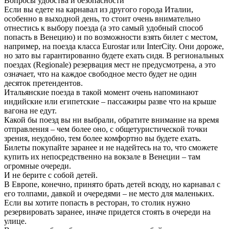
Вопросы удобства и безопасности
Если вы едете на карнавал из другого города Италии,
особенно в выходной день, то стоит очень внимательно
отнестись к выбору поезда (а это самый удобный способ
попасть в Венецию) и по возможности взять билет с местом,
например, на поезда класса Eurostar или InterCity. Они дороже,
но зато вы гарантированно будете ехать сидя. В региональных
поездах (Regionale) резервация мест не предусмотрена, а это
означает, что на каждое свободное место будет не один
десяток претендентов.
Итальянские поезда в такой момент очень напоминают
индийские или египетские – пассажиры разве что на крыше
вагона не едут.
Какой бы поезд вы ни выбрали, обратите внимание на время
отправления – чем более оно, с общетуристической точки
зрения, неудобно, тем более комфортно вы будете ехать.
Билеты покупайте заранее и не надейтесь на то, что сможете
купить их непосредственно на вокзале в Венеции – там
огромные очереди.
И не берите с собой детей.
В Европе, конечно, принято брать детей всюду, но карнавал с
его толпами, давкой и очередями – не место для маленьких.
Если вы хотите попасть в ресторан, то столик нужно
резервировать заранее, иначе придется стоять в очереди на
улице.