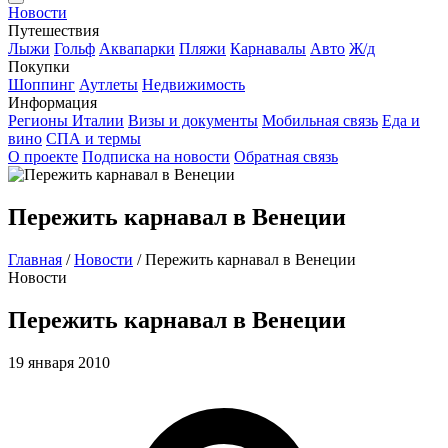
Новости
Путешествия
Лыжи
Гольф
Аквапарки
Пляжи
Карнавалы
Авто
Ж/д
Покупки
Шоппинг
Аутлеты
Недвижимость
Информация
Регионы Италии
Визы и документы
Мобильная связь
Еда и
вино
СПА и термы
О проекте
Подписка на новости
Обратная связь
Пережить карнавал в Венеции
Главная
/
Новости
/
Пережить карнавал в Венеции
Новости
Пережить карнавал в Венеции
19 января 2010