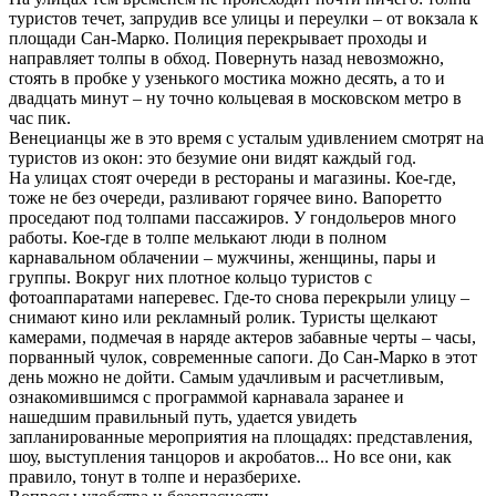
туристов течет, запрудив все улицы и переулки – от вокзала к
площади Сан-Марко. Полиция перекрывает проходы и
направляет толпы в обход. Повернуть назад невозможно,
стоять в пробке у узенького мостика можно десять, а то и
двадцать минут – ну точно кольцевая в московском метро в
час пик.
Венецианцы же в это время с усталым удивлением смотрят на
туристов из окон: это безумие они видят каждый год.
На улицах стоят очереди в рестораны и магазины. Кое-где,
тоже не без очереди, разливают горячее вино. Вапоретто
проседают под толпами пассажиров. У гондольеров много
работы. Кое-где в толпе мелькают люди в полном
карнавальном облачении – мужчины, женщины, пары и
группы. Вокруг них плотное кольцо туристов с
фотоаппаратами наперевес. Где-то снова перекрыли улицу –
снимают кино или рекламный ролик. Туристы щелкают
камерами, подмечая в наряде актеров забавные черты – часы,
порванный чулок, современные сапоги. До Сан-Марко в этот
день можно не дойти. Самым удачливым и расчетливым,
ознакомившимся с программой карнавала заранее и
нашедшим правильный путь, удается увидеть
запланированные мероприятия на площадях: представления,
шоу, выступления танцоров и акробатов... Но все они, как
правило, тонут в толпе и неразберихе.