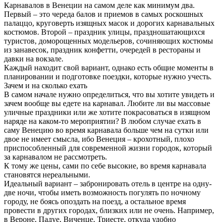
Карнавалов в Венеции на самом деле как минимум два.
Первый – это череда балов и приемов в самых роскошных
палаццо, круговерть изящных масок и дорогих карнавальных
костюмов. Второй – праздник улицы, праздношатающихся
туристов, доморощенных модельеров, сочиняющих костюмы
из занавесок, праздник конфетти, очередей в рестораны и
давки на вокзале.
Каждый находит свой вариант, однако есть общие моменты в
планировании и подготовке поездки, которые нужно учесть.
Зачем и на сколько ехать
В самом начале нужно определиться, что вы хотите увидеть и
зачем вообще вы едете на карнавал. Любите ли вы массовые
уличные праздники или же хотите покрасоваться в изящном
наряде на каком-то мероприятии? В любом случае ехать в
саму Венецию во время карнавала больше чем на сутки или
двое не имеет смысла, ибо Венеция – крохотный, плохо
приспособленный для современной жизни городок, который
за карнавалом не рассмотреть.
К тому же цены, сами по себе высокие, во время карнавала
становятся нереальными.
Идеальный вариант – забронировать отель в центре на одну-
две ночи, чтобы иметь возможность погулять по ночному
городу, не боясь опоздать на поезд, а остальное время
провести в других городах, близких или не очень. Например,
в Вероне, Падуе, Виченце, Триесте, откуда удобно