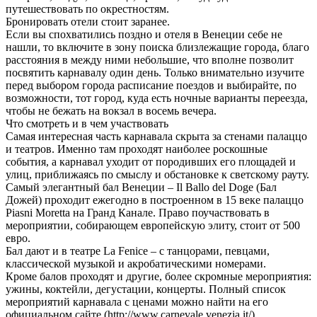
путешествовать по окрестностям.
Бронировать отели стоит заранее.
Если вы спохватились поздно и отеля в Венеции себе не
нашли, то включите в зону поиска близлежащие города, благо
расстояния в между ними небольшие, что вполне позволит
посвятить карнавалу один день. Только внимательно изучите
перед выбором города расписание поездов и выбирайте, по
возможности, тот город, куда есть ночные варианты переезда,
чтобы не бежать на вокзал в восемь вечера.
Что смотреть и в чем участвовать
Самая интересная часть карнавала скрыта за стенами палаццо
и театров. Именно там проходят наиболее роскошные
события, а карнавал уходит от породивших его площадей и
улиц, приближаясь по смыслу и обстановке к светскому рауту.
Самый элегантный бал Венеции – Il Ballo del Doge (Бал
Дожей) проходит ежегодно в построенном в 15 веке палаццо
Piasni Moretta на Гранд Канале. Право поучаствовать в
мероприятии, собирающем европейскую элиту, стоит от 500
евро.
Бал дают и в театре La Fenice – c танцорами, певцами,
классической музыкой и акробатическими номерами.
Кроме балов проходят и другие, более скромные мероприятия:
ужины, коктейли, дегустации, концерты. Полный список
мероприятий карнавала с ценами можно найти на его
официальном сайте (http://www.carnevale.venezia.it/).