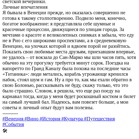
светской вечеринки.
Личные впечатления
Я бывала в Венеции прежде, но оказалась совершенно не
готова к такому столпотворению. Подвело меня, конечно,
богатое воображение: я представляла себе шумные и
красочные процессии, движущиеся по улицам города. За
мечтами о красоте и великолепных снимках я забыла, что еду
не в Рио с его широкими проспектами, а в средневековую
Венецию, на улочках которой и вдвоем порой не разойтись.
Показать свои любимые места друзьям, приехавшим впервые,
не удалось – от вокзала до Сан-Марко мы шли часов пять, хотя
обычно на эту прогулку требуется минут сорок. Поездка на
вапоретто по Гранд Каналу была похожа на последние часы
«Титаника»: люди метались, корабль угрожающе кренился
набок, стоял шум и гам. Ну а про то, как мы ехали обратно в
свою Болонью, рассказывать не буду, скажу только, что это
было страшно. Словом, я решила, что еще раз поеду на
карнавал тогда, когда у меня будет роскошный костюм и билет
на самый лучший бал. Надеюсь, вам повезет больше, а мои
советы и личный опыт будут вам полезны.
----------
#Венеция
#Вино
#История
#Культура
#Путешествия
#События
🛠