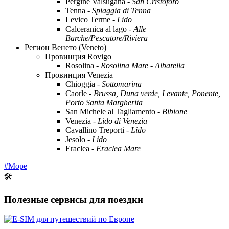
Pergine Valsugana -
San Cristoforo
Tenna -
Spiaggia di Tenna
Levico Terme -
Lido
Calceranica al lago -
Alle
Barche/Pescatore/Riviera
Регион Венето (Veneto)
Провинция Rovigo
Rosolina -
Rosolina Mare - Albarella
Провинция Venezia
Chioggia -
Sottomarina
Caorle -
Brussa, Duna verde, Levante, Ponente,
Porto Santa Margherita
San Michele al Tagliamento -
Bibione
Venezia -
Lido di Venezia
Cavallino Treporti -
Lido
Jesolo -
Lido
Eraclea -
Eraclea Mare
#Море
🛠
Полезные сервисы для поездки