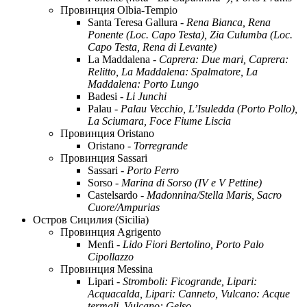
Провинция Olbia-Tempio
Santa Teresa Gallura -
Rena Bianca, Rena
Ponente (Loc. Capo Testa), Zia Culumba (Loc.
Capo Testa, Rena di Levante)
La Maddalena -
Caprera: Due mari, Caprera:
Relitto, La Maddalena: Spalmatore, La
Maddalena: Porto Lungo
Badesi -
Li Junchi
Palau -
Palau Vecchio, L’Isuledda (Porto Pollo),
La Sciumara, Foce Fiume Liscia
Провинция Oristano
Oristano -
Torregrande
Провинция Sassari
Sassari -
Porto Ferro
Sorso -
Marina di Sorso (IV e V Pettine)
Castelsardo -
Madonnina/Stella Maris, Sacro
Cuore/Ampurias
Остров Сицилия (Sicilia)
Провинция Agrigento
Menfi -
Lido Fiori Bertolino, Porto Palo
Cipollazzo
Провинция Messina
Lipari -
Stromboli: Ficogrande, Lipari:
Acquacalda, Lipari: Canneto, Vulcano: Acque
termali, Vulcano: Gelso