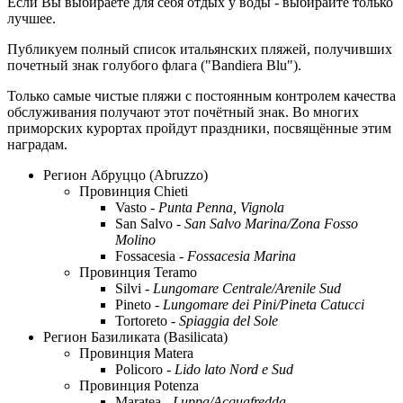
Если Вы выбираете для себя отдых у воды - выбирайте только
лучшее.
Публикуем полный список итальянских пляжей, получивших
почетный знак голубого флага ("Bandiera Blu").
Только самые чистые пляжи с постоянным контролем качества
обслуживания получают этот почётный знак. Во многих
приморских курортах пройдут праздники, посвящённые этим
наградам.
Регион Абруццо (Abruzzo)
Провинция Chieti
Vasto -
Punta Penna, Vignola
San Salvo -
San Salvo Marina/Zona Fosso
Molino
Fossacesia -
Fossacesia Marina
Провинция Teramo
Silvi -
Lungomare Centrale/Arenile Sud
Pineto -
Lungomare dei Pini/Pineta Catucci
Tortoreto -
Spiaggia del Sole
Регион Базиликата (Basilicata)
Провинция Matera
Policoro -
Lido lato Nord e Sud
Провинция Potenza
Maratea -
Luppa/Acquafredda