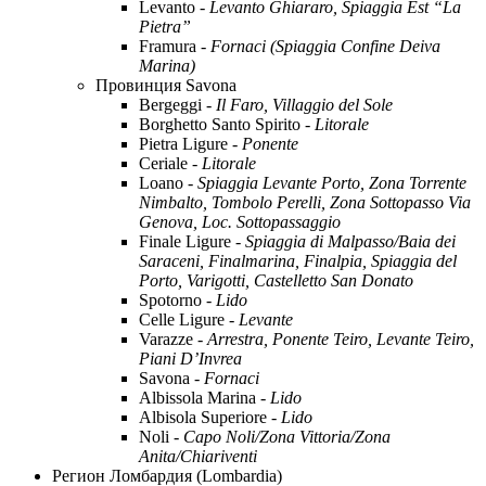
Levanto -
Levanto Ghiararo, Spiaggia Est “La
Pietra”
Framura -
Fornaci (Spiaggia Confine Deiva
Marina)
Провинция Savona
Bergeggi -
Il Faro, Villaggio del Sole
Borghetto Santo Spirito -
Litorale
Pietra Ligure -
Ponente
Ceriale -
Litorale
Loano -
Spiaggia Levante Porto, Zona Torrente
Nimbalto, Tombolo Perelli, Zona Sottopasso Via
Genova, Loc. Sottopassaggio
Finale Ligure -
Spiaggia di Malpasso/Baia dei
Saraceni, Finalmarina, Finalpia, Spiaggia del
Porto, Varigotti, Castelletto San Donato
Spotorno -
Lido
Celle Ligure -
Levante
Varazze -
Arrestra, Ponente Teiro, Levante Teiro,
Piani D’Invrea
Savona -
Fornaci
Albissola Marina -
Lido
Albisola Superiore -
Lido
Noli -
Capo Noli/Zona Vittoria/Zona
Anita/Chiariventi
Регион Ломбардия (Lombardia)