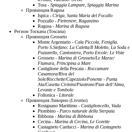
Tusa -
Spiaggia Lampare, Spiaggia Marina
Провинция Ragusa
Ispica -
Ciriga, Santa Maria del Focallo
Pozzallo -
Pietrenere, Raganzino
Ragusa -
Marina di Ragusa
Регион Тоскана (Toscana)
Провинция Grosseto
Monte Argentario -
Cala Piccola, Feniglia.
Porto S.Stefano: La Caletta/Il Moletto, La Soda e
Pozzarello, Cantoniera, Porto Ercole: Le Viste
Grosseto -
Marina di Grosseto/Le Marze/
Fiumara, Principina a Mare
Castiglione della Pescaia -
Roccamare
Casamora/Riva del
Sole/Rocchette/Capezzolo/Ponente - Punta
Ala/Casetta Civinini/Piastrone/Pian dell’Alma,
Levante e Tombolo
Follonica -
Litorale
Провинция Ливорно (Livorno)
Rosignano Marittimo -
Castiglioncello, Vada
Piombino -
Parco naturale della Sterpaia
Bibbona -
Marina di Bibbona
Cecina -
Marina di Cecina, Le Gorette
Castagneto Carducci -
Marina di Castagneto