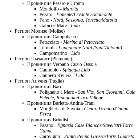
Провинция Pesaro e Urbino
Mondolfo -
Marotta
Pesaro -
Ponente/Levante Sottomonte
Fano -
Nord, Sassonia, Torrette/Marotta
Gabicce Mare -
Lido
Регион Молизе (Molise)
Провинция Campobasso
Petacciato -
Marina di Petacciato
Termoli -
Lungomare Nord (Sant’Antonio)
Campomarino -
Lido
Регион Пьемонт (Piemonte)
Провинция Verbano-Cusio-Ossola
Cannobio -
Spiaggia Lido
Cannero Riviera -
Lido
Регион Апулия (Puglia)
Провинция Bari
Polignano a Mare -
San Vito, San Giovanni, Cala
Fetente, Ripagnola/Coco Village
Провинция Barletta-Andria-Trani
Margherita di Savoia -
Centro Urbano/Canna
Fesca
Провинция Brindisi
Fasano -
Egnazia Case Bianche/Savelletri/Torre
Canne
Carovigno -
Punta Penna Grossa/Torre Guaceto