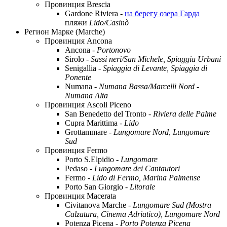
Провинция Brescia
Gardone Riviera -
на берегу озера Гарда
пляжи
Lido/Casinò
Регион Марке (Marche)
Провинция Ancona
Ancona -
Portonovo
Sirolo -
Sassi neri/San Michele, Spiaggia Urbani
Senigallia -
Spiaggia di Levante, Spiaggia di
Ponente
Numana -
Numana Bassa/Marcelli Nord -
Numana Alta
Провинция Ascoli Piceno
San Benedetto del Tronto -
Riviera delle Palme
Cupra Marittima -
Lido
Grottammare -
Lungomare Nord, Lungomare
Sud
Провинция Fermo
Porto S.Elpidio -
Lungomare
Pedaso -
Lungomare dei Cantautori
Fermo -
Lido di Fermo, Marina Palmense
Porto San Giorgio -
Litorale
Провинция Macerata
Civitanova Marche -
Lungomare Sud (Mostra
Calzatura, Cinema Adriatico), Lungomare Nord
Potenza Picena -
Porto Potenza Picena