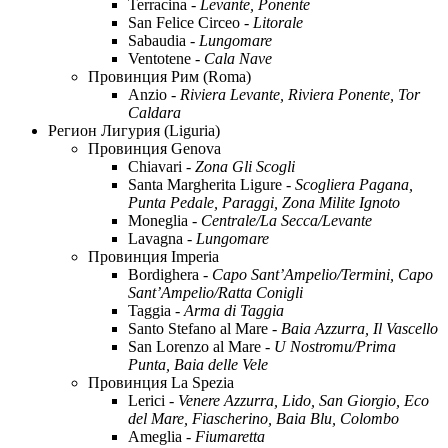
Terracina -
Levante, Ponente
San Felice Circeo -
Litorale
Sabaudia -
Lungomare
Ventotene -
Cala Nave
Провинция Рим (Roma)
Anzio -
Riviera Levante, Riviera Ponente, Tor
Caldara
Регион Лигурия (Liguria)
Провинция Genova
Chiavari -
Zona Gli Scogli
Santa Margherita Ligure -
Scogliera Pagana,
Punta Pedale, Paraggi, Zona Milite Ignoto
Moneglia -
Centrale/La Secca/Levante
Lavagna -
Lungomare
Провинция Imperia
Bordighera -
Capo Sant’Ampelio/Termini, Capo
Sant’Ampelio/Ratta Conigli
Taggia -
Arma di Taggia
Santo Stefano al Mare -
Baia Azzurra, Il Vascello
San Lorenzo al Mare -
U Nostromu/Prima
Punta, Baia delle Vele
Провинция La Spezia
Lerici -
Venere Azzurra, Lido, San Giorgio, Eco
del Mare, Fiascherino, Baia Blu, Colombo
Ameglia -
Fiumaretta