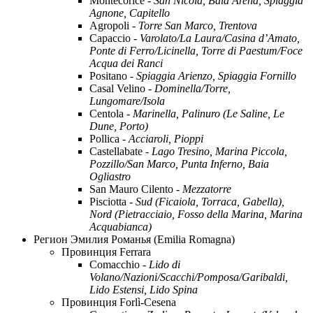
Montecorice -
San Nicola, Baia Arena, Spiaggia
Agnone, Capitello
Agropoli -
Torre San Marco, Trentova
Capaccio -
Varolato/La Laura/Casina d’Amato,
Ponte di Ferro/Licinella, Torre di Paestum/Foce
Acqua dei Ranci
Positano -
Spiaggia Arienzo, Spiaggia Fornillo
Casal Velino -
Dominella/Torre,
Lungomare/Isola
Centola -
Marinella, Palinuro (Le Saline, Le
Dune, Porto)
Pollica -
Acciaroli, Pioppi
Castellabate -
Lago Tresino, Marina Piccola,
Pozzillo/San Marco, Punta Inferno, Baia
Ogliastro
San Mauro Cilento -
Mezzatorre
Pisciotta -
Sud (Ficaiola, Torraca, Gabella),
Nord (Pietracciaio, Fosso della Marina, Marina
Acquabianca)
Регион Эмилия Романья (Emilia Romagna)
Провинция Ferrara
Comacchio -
Lido di
Volano/Nazioni/Scacchi/Pomposa/Garibaldi,
Lido Estensi, Lido Spina
Провинция Forlì-Cesena