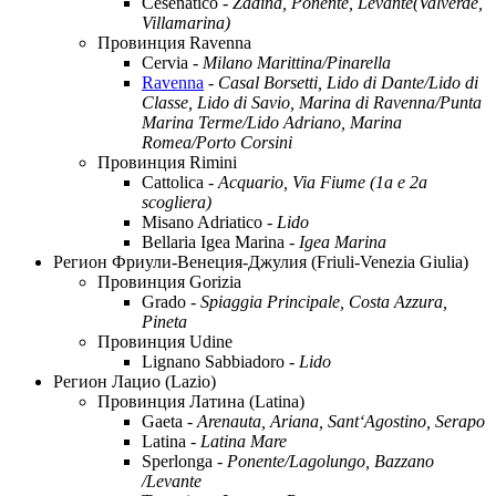
Cesenatico -
Zadina, Ponente, Levante(Valverde,
Villamarina)
Провинция Ravenna
Cervia -
Milano Marittina/Pinarella
Ravenna
-
Casal Borsetti, Lido di Dante/Lido di
Classe, Lido di Savio, Marina di Ravenna/Punta
Marina Terme/Lido Adriano, Marina
Romea/Porto Corsini
Провинция Rimini
Cattolica -
Acquario, Via Fiume (1a e 2a
scogliera)
Misano Adriatico -
Lido
Bellaria Igea Marina -
Igea Marina
Регион Фриули-Венеция-Джулия (Friuli-Venezia Giulia)
Провинция Gorizia
Grado -
Spiaggia Principale, Costa Azzura,
Pineta
Провинция Udine
Lignano Sabbiadoro -
Lido
Регион Лацио (Lazio)
Провинция Латина (Latina)
Gaeta -
Arenauta, Ariana, Sant‘Agostino, Serapo
Latina -
Latina Mare
Sperlonga -
Ponente/Lagolungo, Bazzano
/Levante