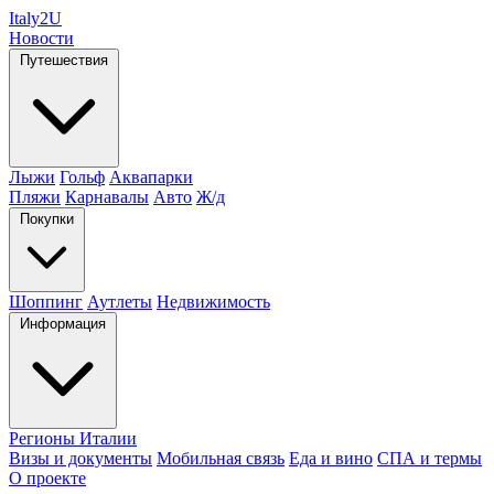
Italy
2U
Новости
Путешествия
Лыжи
Гольф
Аквапарки
Пляжи
Карнавалы
Авто
Ж/д
Покупки
Шоппинг
Аутлеты
Недвижимость
Информация
Регионы Италии
Визы и документы
Мобильная связь
Еда и вино
СПА и термы
О проекте