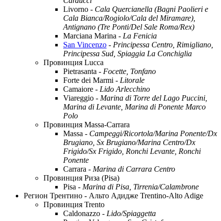
Carducci
Livorno -
Cala Quercianella (Bagni Paolieri e
Cala Bianca/Rogiolo/Cala del Miramare),
Antignano (Tre Ponti/Del Sale Roma/Rex)
Marciana Marina -
La Fenicia
San Vincenzo
-
Principessa Centro, Rimigliano,
Principessa Sud, Spiaggia La Conchiglia
Провинция Lucca
Pietrasanta -
Focette, Tonfano
Forte dei Marmi -
Litorale
Camaiore -
Lido Arlecchino
Viareggio -
Marina di Torre del Lago Puccini,
Marina di Levante, Marina di Ponente Marco
Polo
Провинция Massa-Carrara
Massa -
Campeggi/Ricortola/Marina Ponente/Dx
Brugiano, Sx Brugiano/Marina Centro/Dx
Frigido/Sx Frigido, Ronchi Levante, Ronchi
Ponente
Carrara -
Marina di Carrara Centro
Провинция Риза (Pisa)
Pisa -
Marina di Pisa, Tirrenia/Calambrone
Регион Трентино - Альто Адидже Trentino-Alto Adige
Провинция Trento
Caldonazzo -
Lido/Spiaggetta