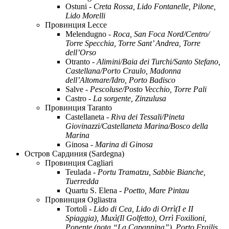
Ostuni -
Creta Rossa, Lido Fontanelle, Pilone,
Lido Morelli
Провинция Lecce
Melendugno -
Roca, San Foca Nord/Centro/
Torre Specchia, Torre Sant’ Andrea, Torre
dell’Orso
Otranto -
Alimini/Baia dei Turchi/Santo Stefano,
Castellana/Porto Craulo, Madonna
dell’Altomare/Idro, Porto Badisco
Salve -
Pescoluse/Posto Vecchio, Torre Pali
Castro -
La sorgente, Zinzulusa
Провинция Taranto
Castellaneta -
Riva dei Tessali/Pineta
Giovinazzi/Castellaneta Marina/Bosco della
Marina
Ginosa -
Marina di Ginosa
Остров Сардиния (Sardegna)
Провинция Cagliari
Teulada -
Portu Tramatzu, Sabbie Bianche,
Tuerredda
Quartu S. Elena -
Poetto, Mare Pintau
Провинция Ogliastra
Tortolì -
Lido di Cea, Lido di Orrì(I e II
Spiaggia), Muxì(Il Golfetto), Orrì Foxilioni,
Ponente (nota “La Capannina”), Porto Frailis