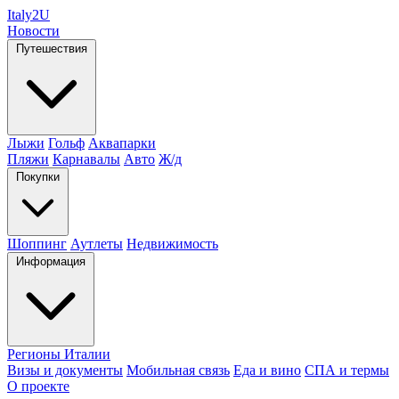
Italy
2U
Новости
Путешествия
Лыжи
Гольф
Аквапарки
Пляжи
Карнавалы
Авто
Ж/д
Покупки
Шоппинг
Аутлеты
Недвижимость
Информация
Регионы Италии
Визы и документы
Мобильная связь
Еда и вино
СПА и термы
О проекте