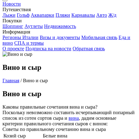
Новости
Путешествия
Лыжи
Гольф
Аквапарки
Пляжи
Карнавалы
Авто
Ж/д
Покупки
Шоппинг
Аутлеты
Недвижимость
Информация
Регионы Италии
Визы и документы
Мобильная связь
Еда и
вино
СПА и термы
О проекте
Подписка на новости
Обратная связь
Вино и сыр
Главная
/
Вино и сыр
Вино и сыр
Каковы правильные сочетания вина и сыра?
Поскольку невозможно составить исчерпывающий попарный
список из сотен сортов сыра и
вина
, дадим основные
критерии правильного сочетания сыров с вином:
Советы по правильному сочетанию вина и сыра
Козий сыр
Белые вина