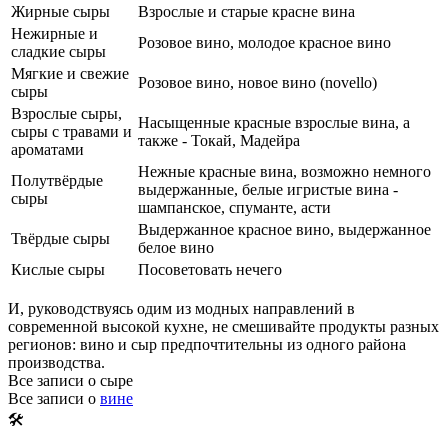
Жирные сыры
Взрослые и старые красне вина
Нежирные и
Розовое вино, молодое красное вино
сладкие сыры
Мягкие и свежие
Розовое вино, новое вино (novello)
сыры
Взрослые сыры,
Насыщенные красные взрослые вина, а
сыры с травами и
также - Токай, Мадейра
ароматами
Нежные красные вина, возможно немного
Полутвёрдые
выдержанные, белые игристые вина -
сыры
шампанское, спуманте, асти
Выдержанное красное вино, выдержанное
Твёрдые сыры
белое вино
Кислые сыры
Посоветовать нечего
И, руководствуясь одим из модных направлений в
современной высокой кухне, не смешивайте продукты разных
регионов: вино и сыр предпочтительны из одного района
производства.
Все записи о сыре
Все записи о
вине
🛠