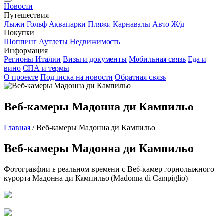
Новости
Путешествия
Лыжи
Гольф
Аквапарки
Пляжи
Карнавалы
Авто
Ж/д
Покупки
Шоппинг
Аутлеты
Недвижимость
Информация
Регионы Италии
Визы и документы
Мобильная связь
Еда и
вино
СПА и термы
О проекте
Подписка на новости
Обратная связь
Веб-камеры Мадонна ди Кампильо
Главная
/
Веб-камеры Мадонна ди Кампильо
Веб-камеры Мадонна ди Кампильо
Фотогравфии в реальном времени с Веб-камер горнолыжного
курорта Мадонна ди Кампильо (Madonna di Campiglio)