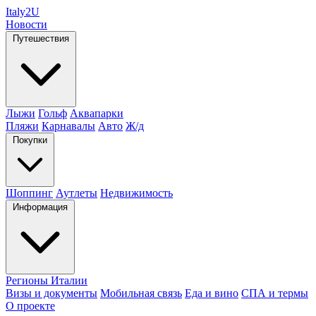
Italy
2U
Новости
Путешествия
Лыжи
Гольф
Аквапарки
Пляжи
Карнавалы
Авто
Ж/д
Покупки
Шоппинг
Аутлеты
Недвижимость
Информация
Регионы Италии
Визы и документы
Мобильная связь
Еда и вино
СПА и термы
О проекте