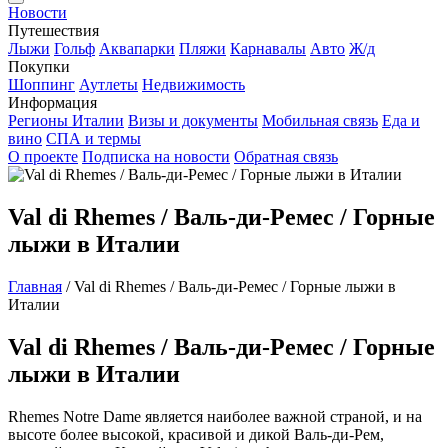
Новости
Путешествия
Лыжи
Гольф
Аквапарки
Пляжи
Карнавалы
Авто
Ж/д
Покупки
Шоппинг
Аутлеты
Недвижимость
Информация
Регионы Италии
Визы и документы
Мобильная связь
Еда и
вино
СПА и термы
О проекте
Подписка на новости
Обратная связь
Val di Rhemes / Валь-ди-Ремес / Горные
лыжи в Италии
Главная
/
Val di Rhemes / Валь-ди-Ремес / Горные лыжи в
Италии
Val di Rhemes / Валь-ди-Ремес / Горные
лыжи в Италии
Rhemes Notre Dame является наиболее важной страной, и на
высоте более высокой, красивой и дикой Валь-ди-Рем,