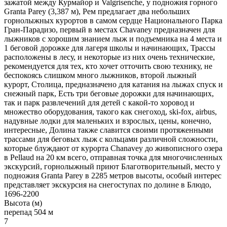
зажатой между Курмайор и Valgrisenche, у подножия горного
Granta Parey (3,387 м), Рем предлагает два небольших
горнолыжных курортов в самом сердце Национального Парка
Гран-Парадизо, первый в местах Chavaney предназначен для
лыжников с хорошим знанием лыж и подъемника на 4 места и
1 беговой дорожке для лагеря школы и начинающих, Трассы
расположены в лесу, и некоторые из них очень технические,
рекомендуется для тех, кто хочет отточить свою технику, не
беспокоясь слишком много лыжников, второй лыжный
курорт, Столица, предназначено для катания на лыжах спуск и
снежный парк, Есть три беговые дорожки для начинающих,
так и парк развлечений для детей с какой-то хоровод и
множество оборудования, такого как снегоход, ski-fox, airbus,
надувные лодки для маленьких и взрослых, цены, конечно,
интересные, Долина также славится своими протяженными
трассами для беговых лыж с кольцами различной сложности,
которые блуждают от курорта Chanavey до живописного озера
в Pellaud на 20 км всего, отправная точка для многочисленных
экскурсий, горнолыжный приют Благотворительный, место у
подножия Granta Parey в 2285 метров высоты, особый интерес
представляет экскурсия на снегоступах по долине в Блюдо,
1696-2200
Высота (м)
перепад 504 м
7