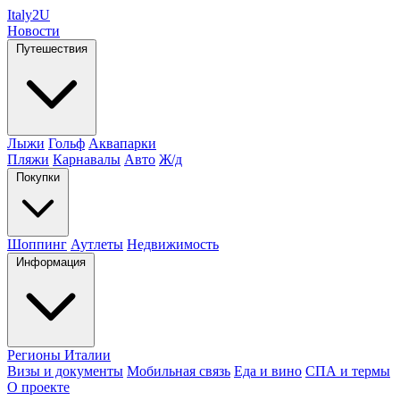
Italy
2U
Новости
Путешествия
Лыжи
Гольф
Аквапарки
Пляжи
Карнавалы
Авто
Ж/д
Покупки
Шоппинг
Аутлеты
Недвижимость
Информация
Регионы Италии
Визы и документы
Мобильная связь
Еда и вино
СПА и термы
О проекте