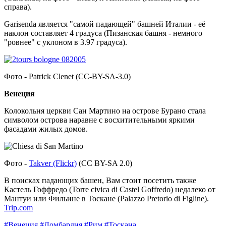
справа).
Garisenda является "самой падающей" башней Италии - её
наклон составляет 4 градуса (Пизанская башня - немного
"ровнее" с уклоном в 3.97 градуса).
Фото - Patrick Clenet (
CC-BY-SA-3.0
)
Венеция
Колокольня церкви Сан Мартино на острове Бурано стала
символом острова наравне с восхитительными яркими
фасадами жилых домов.
Фото -
Takver (Flickr)
(CC BY-SA 2.0)
В поисках падающих башен, Вам стоит посетить также
Кастель Гоффредо (Torre civica di Castel Goffredo) недалеко от
Мантуи или Фильине в Тоскане (Palazzo Pretorio di Figline).
Trip.com
#Венеция
#Ломбардия
#Рим
#Тоскана