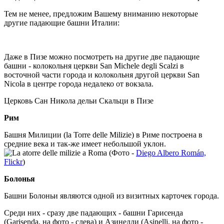
Тем не менее, предложим Вашему вниманию некоторые
другие падающие башни Италии:
Даже в Пизе можно посмотреть на другие две падающие
башни - колокольня церкви San Michele degli Scalzi в
восточной части города и колокольня другой церкви San
Nicola в центре города недалеко от вокзала.
Церковь Сан Никола дельи Скальци в Пизе
Рим
Башня Милиции (la Torre delle Milizie) в Риме построена в
средние века и так-же имеет небольшой уклон.
(Фото -
Diego Albero Román,
Flickr
)
Болонья
Башни Болоньи являются одной из визитных карточек города.
Среди них - сразу две падающих - башни Гарисенда
(Garisenda, на фото - слева) и Азинелли (Asinelli, на фото -