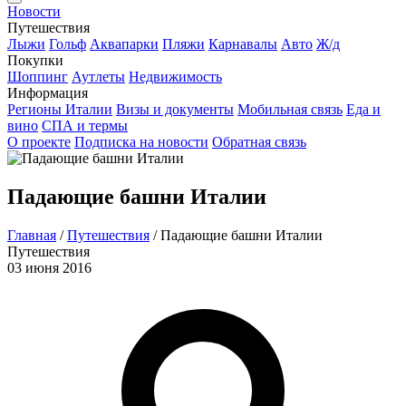
Новости
Путешествия
Лыжи
Гольф
Аквапарки
Пляжи
Карнавалы
Авто
Ж/д
Покупки
Шоппинг
Аутлеты
Недвижимость
Информация
Регионы Италии
Визы и документы
Мобильная связь
Еда и
вино
СПА и термы
О проекте
Подписка на новости
Обратная связь
Падающие башни Италии
Главная
/
Путешествия
/
Падающие башни Италии
Путешествия
03 июня 2016