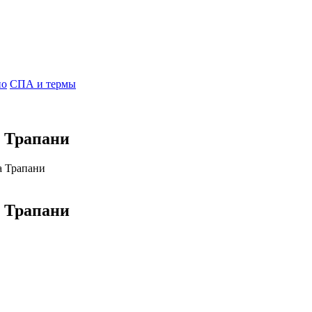
но
СПА и термы
а Трапани
а Трапани
а Трапани