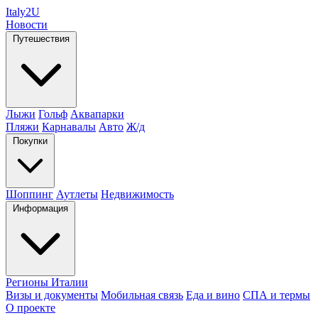
Italy
2U
Новости
Путешествия
Лыжи
Гольф
Аквапарки
Пляжи
Карнавалы
Авто
Ж/д
Покупки
Шоппинг
Аутлеты
Недвижимость
Информация
Регионы Италии
Визы и документы
Мобильная связь
Еда и вино
СПА и термы
О проекте