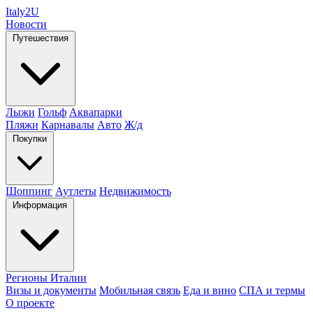
Italy
2U
Новости
Путешествия
Лыжи
Гольф
Аквапарки
Пляжи
Карнавалы
Авто
Ж/д
Покупки
Шоппинг
Аутлеты
Недвижимость
Информация
Регионы Италии
Визы и документы
Мобильная связь
Еда и вино
СПА и термы
О проекте