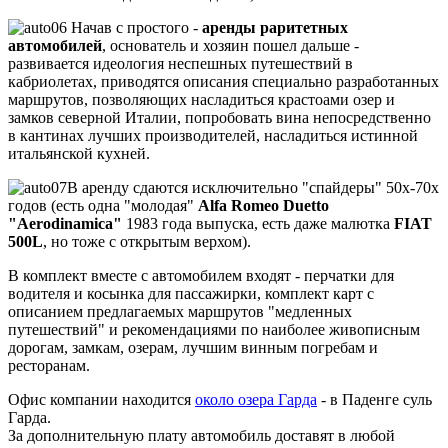
Начав с простого -
аренды раритетных
автомобилей
, основатель и хозяин пошел дальше -
развивается идеология неспешных путешествий в
кабриолетах, приводятся описания специально разработанных
маршрутов, позволяющих насладиться крастоами озер и
замков северной Италии, попробовать вина непосредственно
в кантинах лучших производителей, насладиться истинной
итальянской кухней.
В аренду сдаются исключительно "спайдеры" 50х-70х
годов (есть одна "молодая"
Alfa Romeo Duetto
"Aerodinamica"
1983 года выпуска, есть даже малютка
FIAT
500L
, но тоже с открытым верхом).
В комплект вместе с автомобилем входят - перчатки для
водителя и косынка для пассажирки, комплект карт с
описанием предлагаемых маршрутов "медленных
путешествий" и рекомендациями по наиболее живописным
дорогам, замкам, озерам, лучшим винным погребам и
ресторанам.
Офис компании находится
около озера Гарда
- в Паденге суль
Гарда.
За дополнительную плату автомобиль доставят в любой