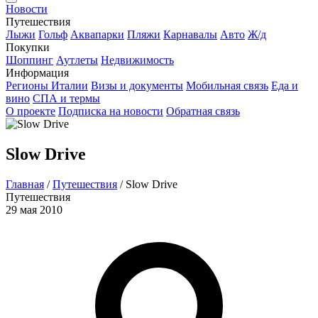
Новости
Путешествия
Лыжи
Гольф
Аквапарки
Пляжи
Карнавалы
Авто
Ж/д
Покупки
Шоппинг
Аутлеты
Недвижимость
Информация
Регионы Италии
Визы и документы
Мобильная связь
Еда и
вино
СПА и термы
О проекте
Подписка на новости
Обратная связь
Slow Drive
Главная
/
Путешествия
/
Slow Drive
Путешествия
29 мая 2010