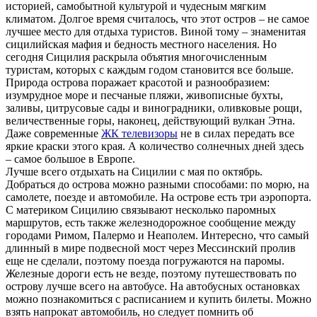
историей, самобытной культурой и чудесным мягким
климатом. Долгое время считалось, что этот остров – не самое
лучшее место для отдыха туристов. Виной тому – знаменитая
сицилийская мафия и бедность местного населения. Но
сегодня Сицилия раскрыла объятия многочисленным
туристам, которых с каждым годом становится все больше.
Природа острова поражает красотой и разнообразием:
изумрудное море и песчаные пляжи, живописные бухты,
заливы, цитрусовые сады и виноградники, оливковые рощи,
величественные горы, наконец, действующий вулкан Этна.
Даже современные
ЖК телевизоры
не в силах передать все
яркие краски этого края. А количество солнечных дней здесь
– самое большое в Европе.
Лучше всего отдыхать на Сицилии с мая по октябрь.
Добраться до острова можно разными способами: по морю, на
самолете, поезде и автомобиле. На острове есть три аэропорта.
С материком Сицилию связывают несколько паромных
маршрутов, есть также железнодорожное сообщение между
городами Римом, Палермо и Неаполем. Интересно, что самый
длинный в мире подвесной мост через Мессинский пролив
еще не сделали, поэтому поезда погружаются на паромы.
Железные дороги есть не везде, поэтому путешествовать по
острову лучше всего на автобусе. На автобусных остановках
можно познакомиться с расписанием и купить билеты. Можно
взять напрокат автомобиль, но следует помнить об