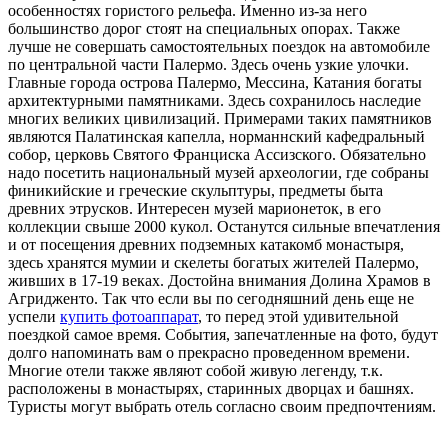
особенностях гористого рельефа. Именно из-за него
большинство дорог стоят на специальных опорах. Также
лучше не совершать самостоятельных поездок на автомобиле
по центральной части Палермо. Здесь очень узкие улочки.
Главные города острова Палермо, Мессина, Катания богаты
архитектурными памятниками. Здесь сохранилось наследие
многих великих цивилизаций. Примерами таких памятников
являются Палатинская капелла, норманнский кафедральный
собор, церковь Святого Франциска Ассизского. Обязательно
надо посетить национальный музей археологии, где собраны
финикийские и греческие скульптуры, предметы быта
древних этрусков. Интересен музей марионеток, в его
коллекции свыше 2000 кукол. Останутся сильные впечатления
и от посещения древних подземных катакомб монастыря,
здесь хранятся мумии и скелеты богатых жителей Палермо,
живших в 17-19 веках. Достойна внимания Долина Храмов в
Агридженто. Так что если вы по сегодняшний день еще не
успели
купить фотоаппарат
, то перед этой удивительной
поездкой самое время. События, запечатленные на фото, будут
долго напоминать вам о прекрасно проведенном времени.
Многие отели также являют собой живую легенду, т.к.
расположены в монастырях, старинных дворцах и башнях.
Туристы могут выбрать отель согласно своим предпочтениям.