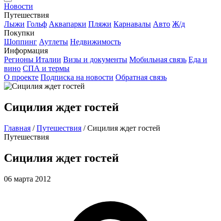
Новости
Путешествия
Лыжи
Гольф
Аквапарки
Пляжи
Карнавалы
Авто
Ж/д
Покупки
Шоппинг
Аутлеты
Недвижимость
Информация
Регионы Италии
Визы и документы
Мобильная связь
Еда и
вино
СПА и термы
О проекте
Подписка на новости
Обратная связь
Сицилия ждет гостей
Главная
/
Путешествия
/
Сицилия ждет гостей
Путешествия
Сицилия ждет гостей
06 марта 2012