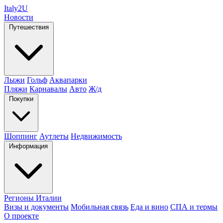
Italy
2U
Новости
Путешествия
Лыжи
Гольф
Аквапарки
Пляжи
Карнавалы
Авто
Ж/д
Покупки
Шоппинг
Аутлеты
Недвижимость
Информация
Регионы Италии
Визы и документы
Мобильная связь
Еда и вино
СПА и термы
О проекте