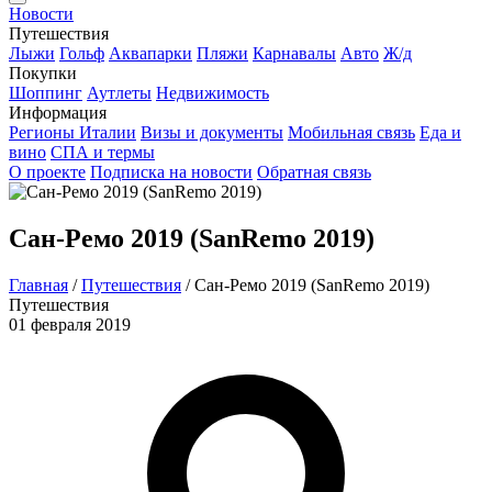
Новости
Путешествия
Лыжи
Гольф
Аквапарки
Пляжи
Карнавалы
Авто
Ж/д
Покупки
Шоппинг
Аутлеты
Недвижимость
Информация
Регионы Италии
Визы и документы
Мобильная связь
Еда и
вино
СПА и термы
О проекте
Подписка на новости
Обратная связь
Сан-Ремо 2019 (SanRemo 2019)
Главная
/
Путешествия
/
Сан-Ремо 2019 (SanRemo 2019)
Путешествия
01 февраля 2019