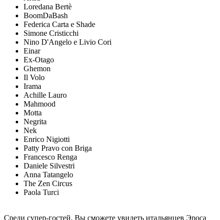
Loredana Bertè
BoomDaBash
Federica Carta e Shade
Simone Cristicchi
Nino D'Angelo e Livio Cori
Einar
Ex-Otago
Ghemon
Il Volo
Irama
Achille Lauro
Mahmood
Motta
Negrita
Nek
Enrico Nigiotti
Patty Pravo con Briga
Francesco Renga
Daniele Silvestri
Anna Tatangelo
The Zen Circus
Paola Turci
Среди супер-гостей, Вы сможете увидеть итальянцев Эроса