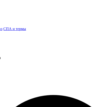
но
СПА и термы
а