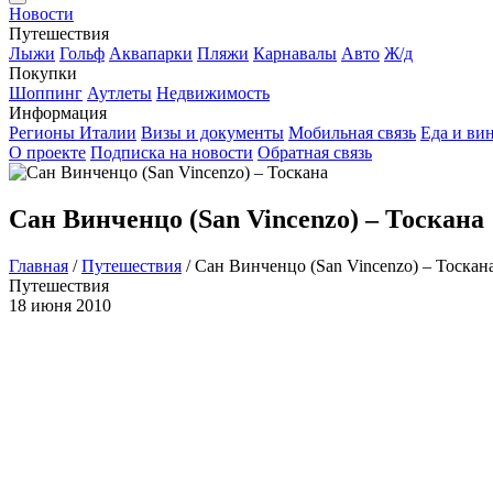
Новости
Путешествия
Лыжи
Гольф
Аквапарки
Пляжи
Карнавалы
Авто
Ж/д
Покупки
Шоппинг
Аутлеты
Недвижимость
Информация
Регионы Италии
Визы и документы
Мобильная связь
Еда и ви
О проекте
Подписка на новости
Обратная связь
Сан Винченцо (San Vincenzo) – Тоскана
Главная
/
Путешествия
/
Сан Винченцо (San Vincenzo) – Тоскан
Путешествия
18 июня 2010