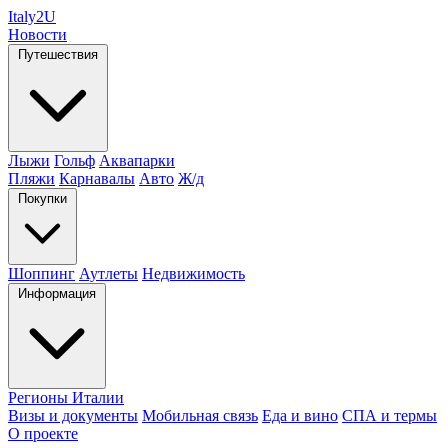
Italy
2U
Новости
Путешествия
Лыжи
Гольф
Аквапарки
Пляжи
Карнавалы
Авто
Ж/д
Покупки
Шоппинг
Аутлеты
Недвижимость
Информация
Регионы Италии
Визы и документы
Мобильная связь
Еда и вино
СПА и термы
О проекте