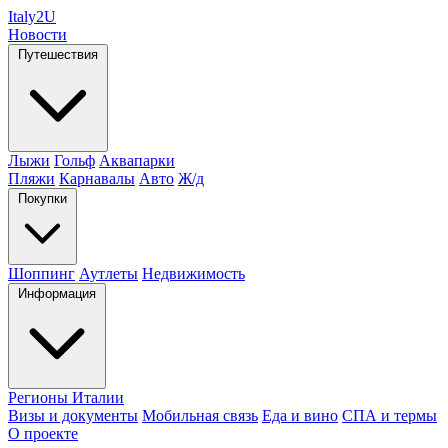
Italy
2U
Новости
Путешествия
Лыжи
Гольф
Аквапарки
Пляжи
Карнавалы
Авто
Ж/д
Покупки
Шоппинг
Аутлеты
Недвижимость
Информация
Регионы Италии
Визы и документы
Мобильная связь
Еда и вино
СПА и термы
О проекте