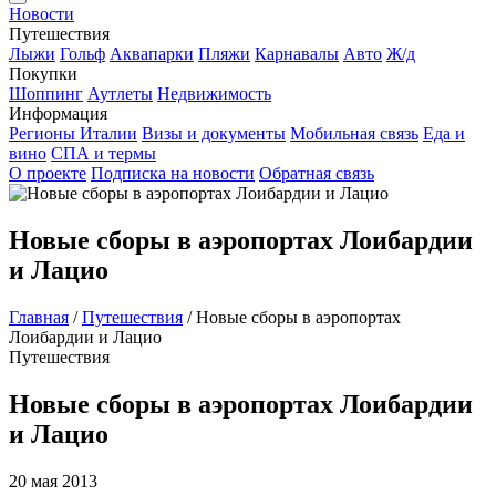
Новости
Путешествия
Лыжи
Гольф
Аквапарки
Пляжи
Карнавалы
Авто
Ж/д
Покупки
Шоппинг
Аутлеты
Недвижимость
Информация
Регионы Италии
Визы и документы
Мобильная связь
Еда и
вино
СПА и термы
О проекте
Подписка на новости
Обратная связь
Новые сборы в аэропортах Лоибардии
и Лацио
Главная
/
Путешествия
/
Новые сборы в аэропортах
Лоибардии и Лацио
Путешествия
Новые сборы в аэропортах Лоибардии
и Лацио
20 мая 2013