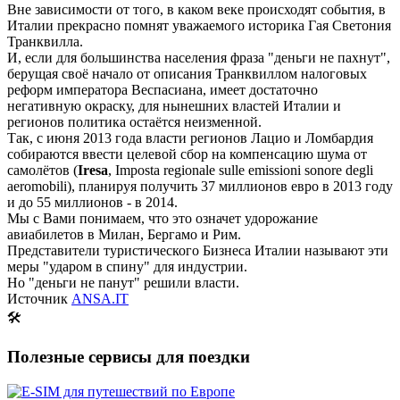
Вне зависимости от того, в каком веке происходят события, в
Италии прекрасно помнят уважаемого историка Гая Светония
Транквилла.
И, если для большинства населения фраза "деньги не пахнут",
берущая своё начало от описания Транквиллом налоговых
реформ императора Веспасиана, имеет достаточно
негативную окраску, для нынешних властей Италии и
регионов политика остаётся неизменной.
Так, с июня 2013 года власти регионов Лацио и Ломбардия
собираются ввести целевой сбор на компенсацию шума от
самолётов (
Iresa
, Imposta regionale sulle emissioni sonore degli
aeromobili), планируя получить 37 миллионов евро в 2013 году
и до 55 миллионов - в 2014.
Мы с Вами понимаем, что это означет удорожание
авиабилетов в Милан, Бергамо и Рим.
Представители туристического Бизнеса Италии называют эти
меры "ударом в спину" для индустрии.
Но "деньги не панут" решили власти.
Источник
ANSA.IT
🛠
Полезные сервисы для поездки