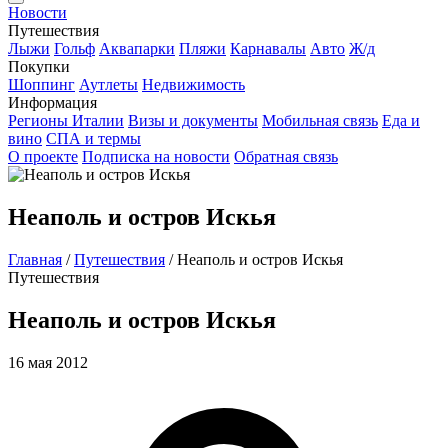
Новости
Путешествия
Лыжи
Гольф
Аквапарки
Пляжи
Карнавалы
Авто
Ж/д
Покупки
Шоппинг
Аутлеты
Недвижимость
Информация
Регионы Италии
Визы и документы
Мобильная связь
Еда и
вино
СПА и термы
О проекте
Подписка на новости
Обратная связь
Неаполь и остров Искья
Главная
/
Путешествия
/
Неаполь и остров Искья
Путешествия
Неаполь и остров Искья
16 мая 2012