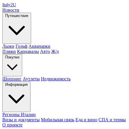
Italy
2U
Новости
Путешествия
Лыжи
Гольф
Аквапарки
Пляжи
Карнавалы
Авто
Ж/д
Покупки
Шоппинг
Аутлеты
Недвижимость
Информация
Регионы Италии
Визы и документы
Мобильная связь
Еда и вино
СПА и термы
О проекте