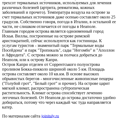
трехсот термальных источников, используемых для лечения
различных болезней (артрита, ревматизма, кожных
заболеваний и прочего). Температура воздуха на острове за
счет термальных источников даже осенью составляет около 25
градусов. Собственно говоря, погода в Италии, в остальной ее
части, не слишком отличается от погоды в Неаполе.
Главным городом острова является одноименный город
Искья. Виллы, построенные на острове римской
аристократией, сейчас используются как гостиницы. К
услугам туристов - знаменитый парк "Термальные воды
Посейдона" и парк "Тропикаль", сады "Негомбо" и "Аполлон
и Афродита". С острова можно за полчаса добраться до
Неаполя, или к острову Капри.
Остров Капри отделен от Соррентського полуострова
проливом Бокка-пикколо шириной около 5 км. Площадь
острова составляет около 10 кв.км. В основе высоких
обрывистых берегов - многочисленные живописные пещеры
("Голубой грот", "Белый грот" и прочие). На острове царит
мягкий климат, распространена субтропическая
растительность. Климат острова способствует лечению
легочных болезней. От Неаполя до острова достаточно удобно
добираться, потому что через каждый час туда направляется
катер.
По материалам сайта
joinitaly.ru