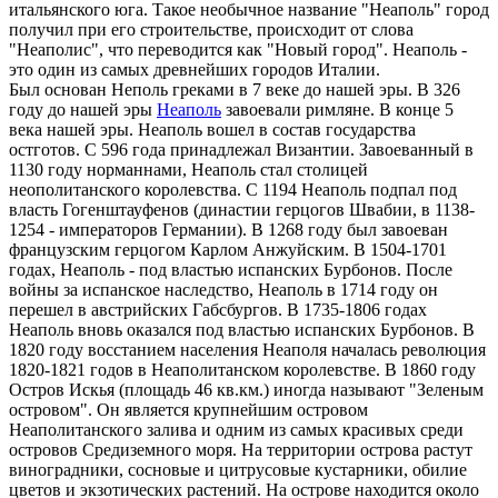
итальянского юга. Такое необычное название "Неаполь" город
получил при его строительстве, происходит от слова
"Неаполис", что переводится как "Новый город". Неаполь -
это один из самых древнейших городов Италии.
Был основан Неполь греками в 7 веке до нашей эры. В 326
году до нашей эры
Неаполь
завоевали римляне. В конце 5
века нашей эры. Неаполь вошел в состав государства
остготов. С 596 года принадлежал Византии. Завоеванный в
1130 году норманнами, Неаполь стал столицей
неополитанского королевства. С 1194 Неаполь подпал под
власть Гогенштауфенов (династии герцогов Швабии, в 1138-
1254 - императоров Германии). В 1268 году был завоеван
французским герцогом Карлом Анжуйским. В 1504-1701
годах, Неаполь - под властью испанских Бурбонов. После
войны за испанское наследство, Неаполь в 1714 году он
перешел в австрийских Габсбургов. В 1735-1806 годах
Неаполь вновь оказался под властью испанских Бурбонов. В
1820 году восстанием населения Неаполя началась революция
1820-1821 годов в Неаполитанском королевстве. В 1860 году
Остров Искья (площадь 46 кв.км.) иногда называют "Зеленым
островом". Он является крупнейшим островом
Неаполитанского залива и одним из самых красивых среди
островов Средиземного моря. На территории острова растут
виноградники, сосновые и цитрусовые кустарники, обилие
цветов и экзотических растений. На острове находится около