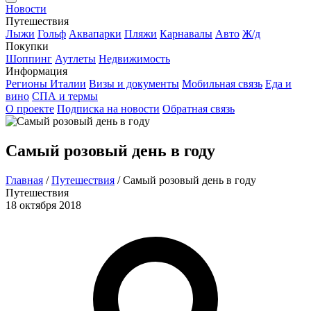
Новости
Путешествия
Лыжи
Гольф
Аквапарки
Пляжи
Карнавалы
Авто
Ж/д
Покупки
Шоппинг
Аутлеты
Недвижимость
Информация
Регионы Италии
Визы и документы
Мобильная связь
Еда и
вино
СПА и термы
О проекте
Подписка на новости
Обратная связь
Самый розовый день в году
Главная
/
Путешествия
/
Самый розовый день в году
Путешествия
18 октября 2018