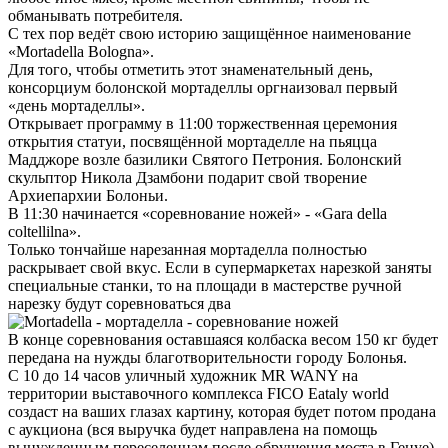
обманывать потребителя.
С тех пор ведёт свою историю защищённое наименование
«Mortadella Bologna».
Для того, чтобы отметить этот знаменательный день,
консорциум болонской мортаделлы оргнаизовал первый
«день мортаделлы».
Открывает программу в 11:00 торжественная церемония
открытия статуи, посвящённой мортаделле на пьяцца
Мадджоре возле базилики Святого Петрония. Болонский
скульптор Никола Дзамбони подарит свой творение
Архиепархии Болоньи.
В 11:30 начинается «соревнование ножей» - «Gara della
coltellilna».
Только тончайше нарезанная мортаделла полностью
раскрывает свой вкус. Если в супермаркетах нарезкой заняты
специальные станки, то на площади в мастерстве ручной
нарезку будут соревноваться два
В конце соревнования оставшаяся колбаска весом 150 кг будет
передана на нужды благотворительности городу Болонья.
С 10 до 14 часов уличный художник MR WANY на
территории выставочного комплекса FICO Eataly world
создаст на ваших глазах картину, которая будет потом продана
с аукциона (вся выручка будет направлена на помощь
вынужденным переселенцам после обрушения моста в Генуе).