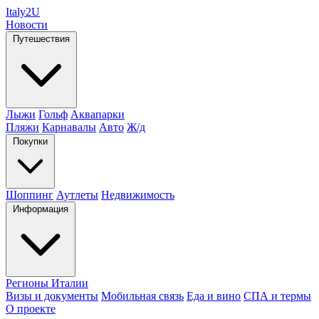
Italy
2U
Новости
Путешествия
Лыжи
Гольф
Аквапарки
Пляжи
Карнавалы
Авто
Ж/д
Покупки
Шоппинг
Аутлеты
Недвижимость
Информация
Регионы Италии
Визы и документы
Мобильная связь
Еда и вино
СПА и термы
О проекте