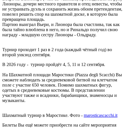
Лионоры, дочери местного правителя и отец невесты, чтобы
не устраивать дуэль и сохранить жизнь обоим претендентам,
повелел решить спор на шахматной доске, в которую была
превращена площадь.
Партию выиграл Вьери, и Лионора была счастлива, так как
была тайно влюблена в него, но и Ринальдо получил свою
награду - младшую сестру Лионоры - Ольдраду.
Турнир проходит 1 раз в 2 года (каждый чётный год) во
второй уикэнд сентября.
В 2026 году - турнир пройдёт 4, 5, 11 и 12 сентября.
На Шахматной площади Маростики (Piazza degli Scacchi) Вы
сможете наблюдать за средневековой битвой на клетчатом
поле с участие 650 человек. Помимо шахматных фигур,
одетых в средневековые костюмы. В представлении
участвуют также и всадники, барабанщики, знаменосцы и
музыканты.
Шахматный турнир в Маростике. Фото -
marosticascacchi.it
Билеты Вы ещё можете приобрести на сайте мероприятия