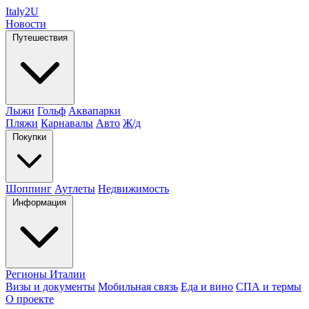
Italy
2U
Новости
Путешествия
Лыжи
Гольф
Аквапарки
Пляжи
Карнавалы
Авто
Ж/д
Покупки
Шоппинг
Аутлеты
Недвижимость
Информация
Регионы Италии
Визы и документы
Мобильная связь
Еда и вино
СПА и термы
О проекте