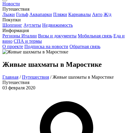
Новости
Путешествия
Лыжи
Гольф
Аквапарки
Пляжи
Карнавалы
Авто
Ж/д
Покупки
Шоппинг
Аутлеты
Недвижимость
Информация
Регионы Италии
Визы и документы
Мобильная связь
Еда и
вино
СПА и термы
О проекте
Подписка на новости
Обратная связь
Живые шахматы в Маростике
Главная
/
Путешествия
/
Живые шахматы в Маростике
Путешествия
03 февраля 2020