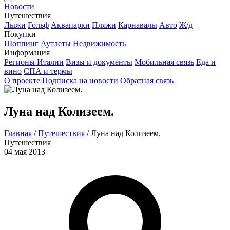
Новости
Путешествия
Лыжи
Гольф
Аквапарки
Пляжи
Карнавалы
Авто
Ж/д
Покупки
Шоппинг
Аутлеты
Недвижимость
Информация
Регионы Италии
Визы и документы
Мобильная связь
Еда и
вино
СПА и термы
О проекте
Подписка на новости
Обратная связь
Луна над Колизеем.
Главная
/
Путешествия
/
Луна над Колизеем.
Путешествия
04 мая 2013