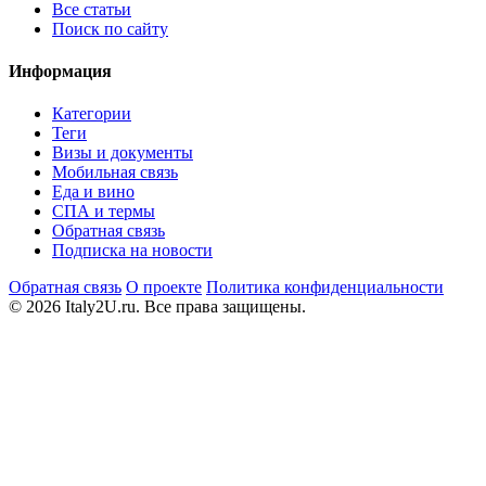
Все статьи
Поиск по сайту
Информация
Категории
Теги
Визы и документы
Мобильная связь
Еда и вино
СПА и термы
Обратная связь
Подписка на новости
Обратная связь
О проекте
Политика конфиденциальности
© 2026 Italy2U.ru. Все права защищены.
Мы используем файлы cookie (Google Analytics) для анализа
посещаемости и показа релевантной рекламы. Продолжая
использовать сайт, вы соглашаетесь с
политикой
конфиденциальности
.