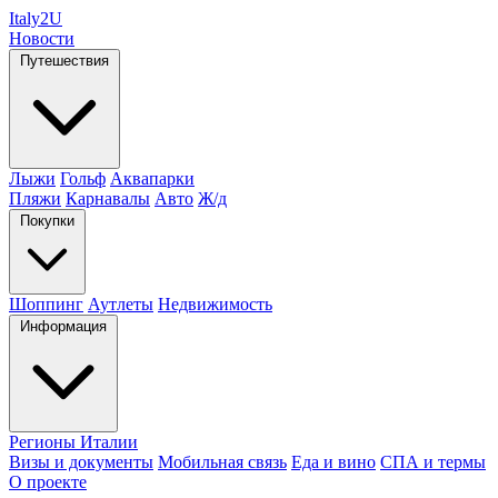
Italy
2U
Новости
Путешествия
Лыжи
Гольф
Аквапарки
Пляжи
Карнавалы
Авто
Ж/д
Покупки
Шоппинг
Аутлеты
Недвижимость
Информация
Регионы Италии
Визы и документы
Мобильная связь
Еда и вино
СПА и термы
О проекте