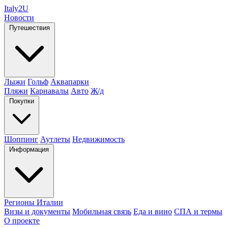
Italy
2U
Новости
Путешествия
Лыжи
Гольф
Аквапарки
Пляжи
Карнавалы
Авто
Ж/д
Покупки
Шоппинг
Аутлеты
Недвижимость
Информация
Регионы Италии
Визы и документы
Мобильная связь
Еда и вино
СПА и термы
О проекте