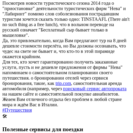
Посмотрев новости туристического сезона 2014 года о
"приостановке" деятельности туристических фирм "Нева" и
"Лабиринт" помимо слов соболезнования пострадавшим
туристам хочется сказать только одно: TINSTAAFL (There ain't
no such thing as a free lunch), что в вольном переводе на
русский означает "Бесплатный сыр бывает только в
мышеловке".
Да, это привлекательно, когда Вам предлагают тур на 8 дней
дешевле стоимости перелёта, но Вы должны осознавать, что
чудес на свете не бывает и, что кто-то в этой пирамиде
окажется крайним.
Для тех, кто хочет гарантированно получить заказанные
услуги, пусть и не дешевле предложения от фирмы "Нева"
напоминаем о самостоятельном планировании своего
путешествия. о бронировании отелей через сервися
бронирования, такие, как
trip.com
, самостоятельная аренда
автомобиля (например, через
поисковый сервис автопроката
на нашем сайте и самостоятельной покупке авиабилетов.
Жеаем Вам отличного отдыха без проблем в любой стране
мира и ждём Вас в Италии.
#Путешествия
🛠
Полезные сервисы для поездки