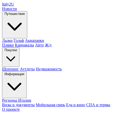
Italy
2U
Новости
Путешествия
Лыжи
Гольф
Аквапарки
Пляжи
Карнавалы
Авто
Ж/д
Покупки
Шоппинг
Аутлеты
Недвижимость
Информация
Регионы Италии
Визы и документы
Мобильная связь
Еда и вино
СПА и термы
О проекте