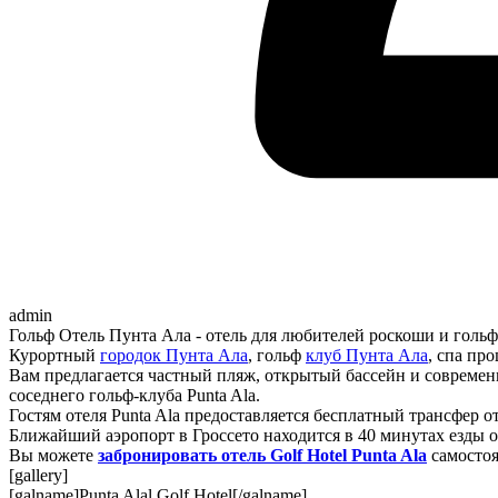
admin
Гольф Отель Пунта Ала - отель для любителей роскоши и голь
Курортный
городок Пунта Ала
, гольф
клуб Пунта Ала
, спа пр
Вам предлагается частный пляж, открытый бассейн и современ
соседнего гольф-клуба Punta Ala.
Гостям отеля Punta Ala предоставляется бесплатный трансфер 
Ближайший аэропорт в Гроссето находится в 40 минутах езды о
Вы можете
забронировать отель Golf Hotel Punta Ala
самостоя
[gallery]
[galname]Punta Alal Golf Hotel[/galname]