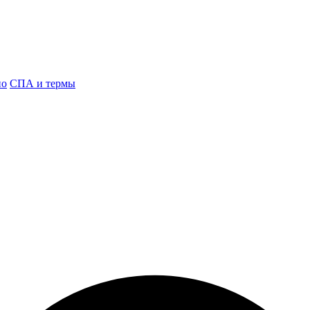
но
СПА и термы