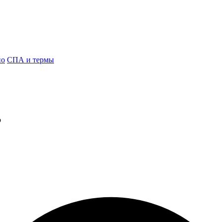
но
СПА и термы
о