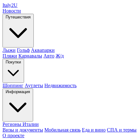
Italy
2U
Новости
Путешествия
Лыжи
Гольф
Аквапарки
Пляжи
Карнавалы
Авто
Ж/д
Покупки
Шоппинг
Аутлеты
Недвижимость
Информация
Регионы Италии
Визы и документы
Мобильная связь
Еда и вино
СПА и термы
О проекте