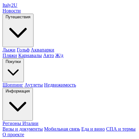
Italy
2U
Новости
Путешествия
Лыжи
Гольф
Аквапарки
Пляжи
Карнавалы
Авто
Ж/д
Покупки
Шоппинг
Аутлеты
Недвижимость
Информация
Регионы Италии
Визы и документы
Мобильная связь
Еда и вино
СПА и термы
О проекте