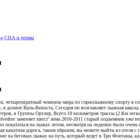
но
СПА и термы
и
и
eni, четырехкратный чемпион мира по горнолыжному спорту в се
е, в долине Валь-Веноста, Сегодня он возглавляет лыжная школа,
тров, в Группы Ортлер, Всего 10 километров трассы (2 Км легки
lvedere заменяет квест' зима 2010-2011 старый подъемник уже не
но покататься на лыжах летом, несмотря на ледники были очень
ная канатная дорога, таким образом, вы можете выйти из отеля с
ание на беговых лыжах на путь, который ведет в Три Фонтаны, кат