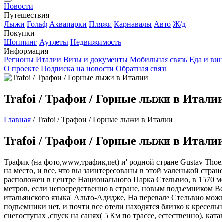
Новости
Путешествия
Лыжи
Гольф
Аквапарки
Пляжи
Карнавалы
Авто
Ж/д
Покупки
Шоппинг
Аутлеты
Недвижимость
Информация
Регионы Италии
Визы и документы
Мобильная связь
Еда и ви
О проекте
Подписка на новости
Обратная связь
Trafoi / Трафои / Горные лыжи в Итали
Главная
/
Trafoi / Трафои / Горные лыжи в Италии
Trafoi / Трафои / Горные лыжи в Итали
Трафик (на фото,www,трафик,net) и' родной стране Gustav Tho
на место, и все, что вы заинтересованы в этой маленькой стран
расположен в центре Национального Парка Стельвио, в 1570 ме
метров, если непосредственно в стране, новым подъемником Be
итальянского языка' Альто-Адидже, На перевале Стельвио мож
подъемники нет, и почти все отели находятся близко к кресель
снегоступах ,спуск на санях( 5 Км по трассе, естественно), кат