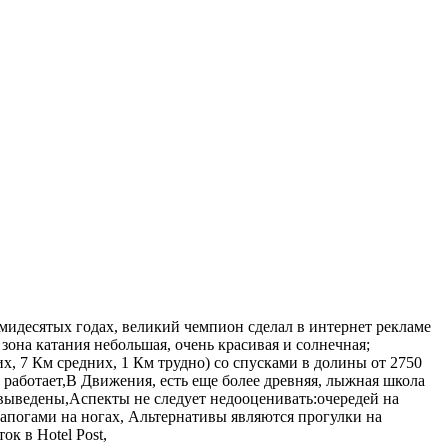
мидесятых годах, великий чемпион сделал в интернет рекламе
 зона катания небольшая, очень красивая и солнечная;
х, 7 Км средних, 1 Км трудно) со спусками в долины от 2750
 работает,В Движения, есть еще более древняя, лыжная школа
 выведены,Аспекты не следует недооценивать:очередей на
 сапогами на ногах, Альтернативы являются прогулки на
ок в Hotel Post,