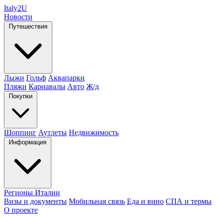
Italy
2U
Новости
Путешествия
Лыжи
Гольф
Аквапарки
Пляжи
Карнавалы
Авто
Ж/д
Покупки
Шоппинг
Аутлеты
Недвижимость
Информация
Регионы Италии
Визы и документы
Мобильная связь
Еда и вино
СПА и термы
О проекте