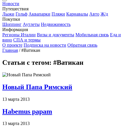
Новости
Путешествия
Лыжи
Гольф
Аквапарки
Пляжи
Карнавалы
Авто
Ж/д
Покупки
Шоппинг
Аутлеты
Недвижимость
Информация
Регионы Италии
Визы и документы
Мобильная связь
Еда и
вино
СПА и термы
О проекте
Подписка на новости
Обратная связь
Главная
/
#Ватикан
Статьи с тегом: #Ватикан
Новый Папа Римский
13 марта 2013
Habemus papam
13 марта 2013