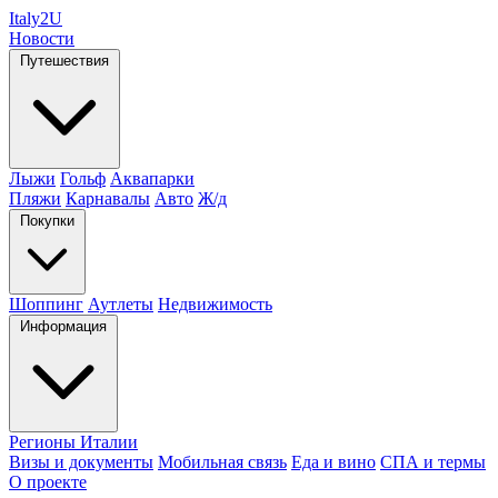
Italy
2U
Новости
Путешествия
Лыжи
Гольф
Аквапарки
Пляжи
Карнавалы
Авто
Ж/д
Покупки
Шоппинг
Аутлеты
Недвижимость
Информация
Регионы Италии
Визы и документы
Мобильная связь
Еда и вино
СПА и термы
О проекте