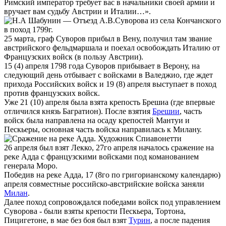
Римский император требует вас в начальники своей армии и
вручает вам судьбу Австрии и Италии…».
25 марта, граф Суворов прибыл в Вену, получил там звание
австрийского фельдмаршала и поехал освобождать Италию от
Французских войск (в пользу Австрии).
15 (4) апреля 1798 года Суворов прибывает в Верону, на
следующий день отбывает с войсками в Валеджио, где ждет
прихода Российских войск и 19 (8) апреля выступает в поход
против французских войск.
Уже 21 (10) апреля была взята крепость Брешиа (где впервые
отличился князь Багратион). После взятия
Брешии
, часть
войск была направлена на осаду крепостей Мантуи и
Пескьеры, основная часть войска направилась к Милану.
26 апреля был взят Лекко, 27го апреля началось сражение на
реке Адда с французскими войсками под команованием
генерала Моро.
Победив на реке Адда, 17 (8го по григорианскому календарю)
апреля совместные российско-австрийские войска заняли
Милан
.
Далее поход сопровождался победами войск под управлением
Суворова - были взяты крепости Пескьера, Тортона,
Пицигетоне, в мае без боя был взят
Турин
, а после падения