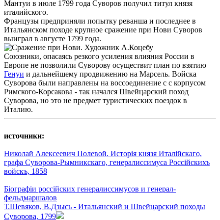
Мантуи в июле 1799 года Суворов получил титул князя
италийского.
Французы предприняли попытку реванша и последнее в
Итальянском походе крупное сражение при Нови Суворов
выиграл в августе 1799 года.
Союзники, опасаясь резкого усиления влияния России в
Европе не позволили Суворову осуществит план по взятию
Генуи
и дальнейшему продвижению на Марсель. Войска
Суворова были направлены на воссоединение с с корпусом
Римского-Корсакова - так начался Швейцарский поход
Суворова, но это не предмет туристических поездок в
Италию.
источники:
Николай Алексеевич Полевой. Исторія князя Италійскаго,
графа Суворова-Рымникскаго, генералиссимуса Россiйскихъ
войскъ, 1858
Біографіи россійских генералиссимусов и генерал-
фельдмаршалов
Т.Шевяков, В.Дзысь - Итальянский и Швейцарский походы
Суворова, 1799