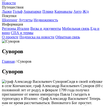
Новости
Путешествия
Лыжи
Гольф
Аквапарки
Пляжи
Карнавалы
Авто
Ж/д
Покупки
Шоппинг
Аутлеты
Недвижимость
Информация
Регионы Италии
Визы и документы
Мобильная связь
Еда и
вино
СПА и термы
О проекте
Подписка на новости
Обратная связь
Суворов
Главная
/
Суворов
Суворов
Сидя в своей избушке
в селе Кончанское, граф Александр Васильевич Суворов (69 с
половиной лет от роду), в феврале 1799 года получил
приглашение от имени императора Павла I съездить в
турпоездку в Италию: «Граф Александр Васильевич! Теперь
нам не время рассчитываться. Виноватого Бог простит.