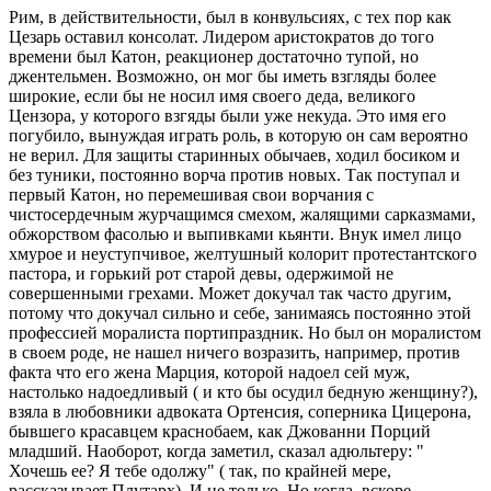
Рим, в действительности, был в конвульсиях, с тех пор как
Цезарь оставил консолат. Лидером аристократов до того
времени был Катон, реакционер достаточно тупой, но
джентельмен. Возможно, он мог бы иметь взгляды более
широкие, если бы не носил имя своего деда, великого
Цензора, у которого взгяды были уже некуда. Это имя его
погубило, вынуждая играть роль, в которую он сам вероятно
не верил. Для защиты старинных обычаев, ходил босиком и
без туники, постоянно ворча против новых. Так поступал и
первый Катон, но перемешивая свои ворчания c
чистосердечным журчащимся смехом, жалящими сарказмами,
обжорством фасолью и выпивками кьянти. Внук имел лицо
хмурое и неуступчивое, желтушный колорит протестантского
пастора, и горький рот старой девы, одержимой не
совершенными грехами. Может докучал так часто другим,
потому что докучал сильно и себе, занимаясь постоянно этой
профессией моралиста портипраздник. Но был он моралистом
в своем роде, не нашел ничего возразить, например, против
факта что его жена Марция, которой надоел сей муж,
настолько надоедливый ( и кто бы осудил бедную женщину?),
взяла в любовники адвоката Ортенсия, соперника Цицерона,
бывшего красавцем краснобаем, как Джованни Порций
младший. Наоборот, когда заметил, сказал адюльтеру: "
Хочешь ее? Я тебе одолжу" ( так, по крайней мере,
рассказывает Плутарх). И не только. Но когда, вскоре,