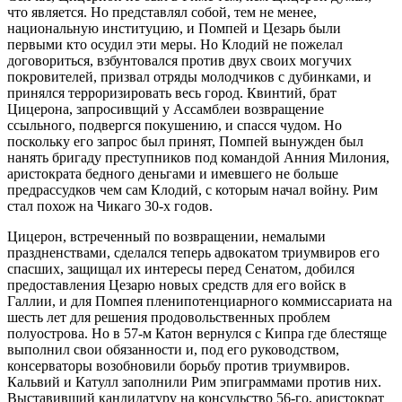
что является. Но представлял собой, тем не менее,
национальную институцию, и Помпей и Цезарь были
первыми кто осудил эти меры. Но Клодий не пожелал
договориться, взбунтовался против двух своих могучих
покровителей, призвал отряды молодчиков с дубинками, и
принялся терроризировать весь город. Квинтий, брат
Цицерона, запросивщий у Ассамблеи возвращение
ссыльного, подвергся покушению, и спасся чудом. Но
поскольку его запрос был принят, Помпей вынужден был
нанять бригаду преступников под командой Анния Милония,
аристократа бедного деньгами и имевшего не больше
предрассудков чем сам Клодий, с которым начал войну. Рим
стал похож на Чикаго 30-х годов.
Цицерон, встреченный по возвращении, немалыми
праздненствами, сделался теперь адвокатом триумвиров его
спасших, защищал их интересы перед Сенатом, добился
предоставления Цезарю новых средств для его войск в
Галлии, и для Помпея пленипотенциарного коммиссариата на
шесть лет для решения продовольственных проблем
полуострова. Но в 57-м Катон вернулся с Кипра где блестяще
выполнил свои обязанности и, под его руководством,
консерваторы возобновили борьбу против триумвиров.
Кальвий и Катулл заполнили Рим эпиграммами против них.
Выставивший кандидатуру на консульство 56-го, аристократ