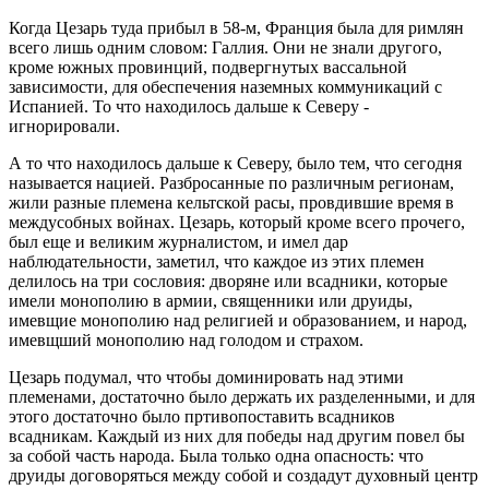
Когда Цезарь туда прибыл в 58-м, Франция была для римлян
всего лишь одним словом: Галлия. Они не знали другого,
кроме южных провинций, подвергнутых вассальной
зависимости, для обеспечения наземных коммуникаций с
Испанией. То что находилось дальше к Северу -
игнорировали.
А то что находилось дальше к Северу, было тем, что сегодня
называется нацией. Разбросанные по различным регионам,
жили разные племена кельтской расы, провдившие время в
междусобных войнах. Цезарь, который кроме всего прочего,
был еще и великим журналистом, и имел дар
наблюдательности, заметил, что каждое из этих племен
делилось на три сословия: дворяне или всадники, которые
имели монополию в армии, священники или друиды,
имевщие монополию над религией и образованием, и народ,
имевщший монополию над голодом и страхом.
Цезарь подумал, что чтобы доминировать над этими
племенами, достаточно было держать их разделенными, и для
этого достаточно было пртивопоставить всадников
всадникам. Каждый из них для победы над другим повел бы
за собой часть народа. Была только одна опасность: что
друиды договоряться между собой и создадут духовный центр