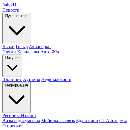
Italy
2U
Новости
Путешествия
Лыжи
Гольф
Аквапарки
Пляжи
Карнавалы
Авто
Ж/д
Покупки
Шоппинг
Аутлеты
Недвижимость
Информация
Регионы Италии
Визы и документы
Мобильная связь
Еда и вино
СПА и термы
О проекте