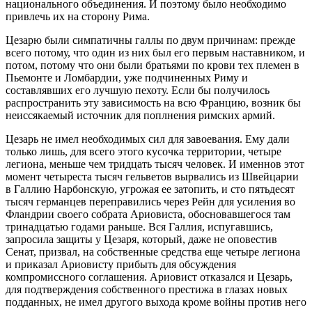
национального объединения. И поэтому было необходимо
привлечь их на сторону Рима.
Цезарю были симпатичны галлы по двум причинам: прежде
всего потому, что один из них был его первым наставником, и
потом, потому что они были братьями по крови тех племен в
Пьемонте и Ломбардии, уже подчиненных Риму и
составлявших его лучшую пехоту. Если бы получилось
распространить эту зависимость на всю Францию, возник бы
неиссякаемый источник для поплнения римских армий.
Цезарь не имел необходимых сил для завоевания. Ему дали
только лишь, для всего этого кусочка территории, четыре
легиона, меньше чем тридцать тысяч человек. И именнов этот
момент четыреста тысяч гельветов вырвались из Швейцарии
в Галлию Нарбонскую, угрожая ее затопить, и сто пятьдесят
тысяч германцев переправились через Рейн для усиления во
Фландрии своего собрата Ариовиста, обосновавшегося там
тринадцатью годами раньше. Вся Галлия, испугавшись,
запросила защиты у Цезаря, который, даже не оповестив
Сенат, призвал, на собственные средства еще четыре легиона
и приказал Ариовисту прибыть для обсуждения
компромиссного соглашения. Ариовист отказался и Цезарь,
для подтверждения собственного престижа в глазах новых
подданных, не имел другого выхода кроме войны против него