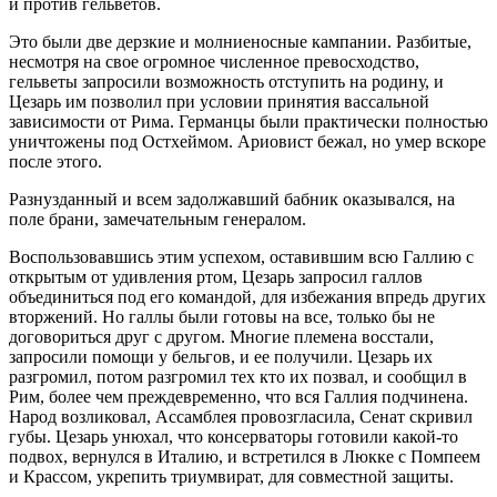
и против гельветов.
Это были две дерзкие и молниеносные кампании. Разбитые,
несмотря на свое огромное численное превосходство,
гельветы запросили возможность отступить на родину, и
Цезарь им позволил при условии принятия вассальной
зависимости от Рима. Германцы были практически полностью
уничтожены под Остхеймом. Ариовист бежал, но умер вскоре
после этого.
Разнузданный и всем задолжавший бабник оказывался, на
поле брани, замечательным генералом.
Воспользовавшись этим успехом, оставившим всю Галлию с
открытым от удивления ртом, Цезарь запросил галлов
объединиться под его командой, для избежания впредь других
вторжений. Но галлы были готовы на все, только бы не
договориться друг с другом. Многие племена восстали,
запросили помощи у бельгов, и ее получили. Цезарь их
разгромил, потом разгромил тех кто их позвал, и сообщил в
Рим, более чем преждевременно, что вся Галлия подчинена.
Народ возликовал, Ассамблея провозгласила, Сенат скривил
губы. Цезарь унюхал, что консерваторы готовили какой-то
подвох, вернулся в Италию, и встретился в Люкке с Помпеем
и Крассом, укрепить триумвират, для совместной защиты.