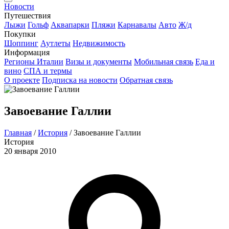
Новости
Путешествия
Лыжи
Гольф
Аквапарки
Пляжи
Карнавалы
Авто
Ж/д
Покупки
Шоппинг
Аутлеты
Недвижимость
Информация
Регионы Италии
Визы и документы
Мобильная связь
Еда и
вино
СПА и термы
О проекте
Подписка на новости
Обратная связь
Завоевание Галлии
Главная
/
История
/
Завоевание Галлии
История
20 января 2010