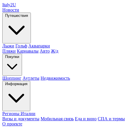
Italy
2U
Новости
Путешествия
Лыжи
Гольф
Аквапарки
Пляжи
Карнавалы
Авто
Ж/д
Покупки
Шоппинг
Аутлеты
Недвижимость
Информация
Регионы Италии
Визы и документы
Мобильная связь
Еда и вино
СПА и термы
О проекте