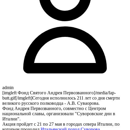
admin
[imgleft Фонд Святого Андрея Первозванного]/media/fap-
butt.gif[/imgleft]Сегодня исполнилось 211 лет со дня смерти
великого русского полководца - А.В. Суваорова.
Фонд Андрея Первозванного, совместно с Центром
национальной славы, организовали "Суворовские дни в
Италии".
Акция пройдет с 21 по 27 мая в городах севера Италии, по
которым проходил
Итальянский поход Суворова
.