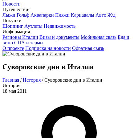
Новости
Путешествия
Лыжи
Гольф
Аквапарки
Пляжи
Карнавалы
Авто
Ж/д
Покупки
Шоппинг
Аутлеты
Недвижимость
Информация
Регионы Италии
Визы и документы
Мобильная связь
Еда и
вино
СПА и термы
О проекте
Подписка на новости
Обратная связь
Суворовские дни в Италии
Главная
/
История
/
Суворовские дни в Италии
История
18 мая 2011