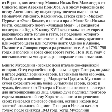
из Вероны, комментатор Мишны Ицхак Бен-Малхиседек из
Сипонто, врач Аврахам Ибн-Эзра. А в эпоху Ренессанса по
всему Апеннинскому полуострову звенели имена поэта
Иммануэля Римского, Калонимуса, автора сатир «Масехет
Пурим» и «Эвен Бохан», и поэта и врача Моше Бен-Ицхака
Риети, создавшего поэму «Микдаш Меат». За расцветом
последовали беды. К концу XVII века итальянским евреям
разрешалось жить только в гетто, за пределами которого
нужно было носить отличительный знак - шапку красного
или желтого цвета или голубую ленту. Однако в Анконе,
Пьемонте и Ливорно евреям разрешалось все. А в 1796-1798
годах Наполеон и вовсе снес ворота гетто. Но в 1815 году, с
восстановлением монархии, равноправие снова отменили.
Бенито Муссолини - зеркало всей итальянско-еврейской
истории. Отец европейского фашизма и друг Гитлера, он даже
в штабе держал военных-евреев. Еврейками были его жена,
Ида Далсер, и любовница, Маргарита Царфати. Муссолини
сумел сохранить жизнь более 50 тысячам евреев, своих и
чужих, бежавших от Гитлера в Италию и осевших в лагерях
для интернированных лиц. Однако дуче подписал приговор
евреям подвластной ему Хорватии, а потом по решению
своих генералов приговор отменил, оставив иудеев под
защитой итальянской армии. Геноцид в Италии начался
только после сентября 1943 года, когда Муссолини