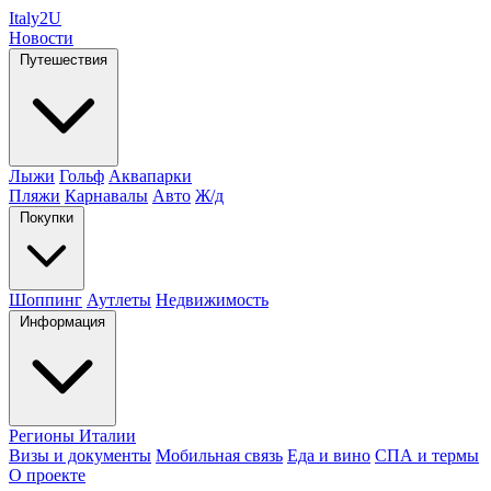
Italy
2U
Новости
Путешествия
Лыжи
Гольф
Аквапарки
Пляжи
Карнавалы
Авто
Ж/д
Покупки
Шоппинг
Аутлеты
Недвижимость
Информация
Регионы Италии
Визы и документы
Мобильная связь
Еда и вино
СПА и термы
О проекте