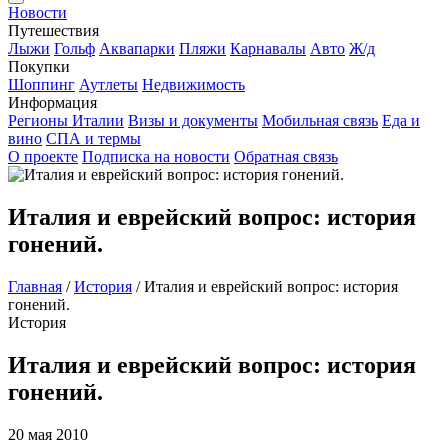
Новости
Путешествия
Лыжи
Гольф
Аквапарки
Пляжи
Карнавалы
Авто
Ж/д
Покупки
Шоппинг
Аутлеты
Недвижимость
Информация
Регионы Италии
Визы и документы
Мобильная связь
Еда и
вино
СПА и термы
О проекте
Подписка на новости
Обратная связь
Италия и еврейский вопрос: история
гонений.
Главная
/
История
/
Италия и еврейский вопрос: история
гонений.
История
Италия и еврейский вопрос: история
гонений.
20 мая 2010