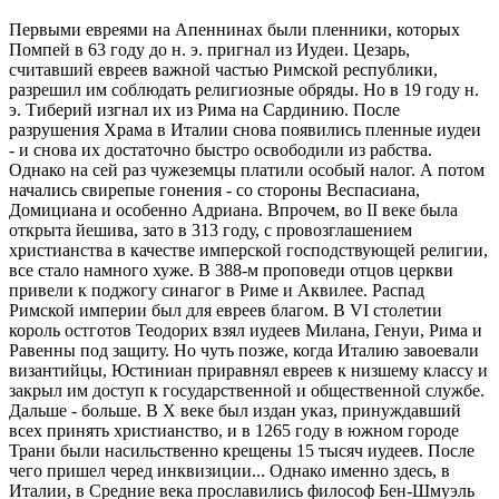
Первыми евреями на Апеннинах были пленники, которых
Помпей в 63 году до н. э. пригнал из Иудеи. Цезарь,
считавший евреев важной частью Римской республики,
разрешил им соблюдать религиозные обряды. Но в 19 году н.
э. Тиберий изгнал их из Рима на Сардинию. После
разрушения Храма в Италии снова появились пленные иудеи
- и снова их достаточно быстро освободили из рабства.
Однако на сей раз чужеземцы платили особый налог. А потом
начались свирепые гонения - со стороны Веспасиана,
Домициана и особенно Адриана. Впрочем, во II веке была
открыта йешива, зато в 313 году, с провозглашением
христианства в качестве имперской господствующей религии,
все стало намного хуже. В 388-м проповеди отцов церкви
привели к поджогу синагог в Риме и Аквилее. Распад
Римской империи был для евреев благом. В VI столетии
король остготов Теодорих взял иудеев Милана, Генуи, Рима и
Равенны под защиту. Но чуть позже, когда Италию завоевали
византийцы, Юстиниан приравнял евреев к низшему классу и
закрыл им доступ к государственной и общественной службе.
Дальше - больше. В X веке был издан указ, принуждавший
всех принять христианство, и в 1265 году в южном городе
Трани были насильственно крещены 15 тысяч иудеев. После
чего пришел черед инквизиции... Однако именно здесь, в
Италии, в Средние века прославились философ Бен-Шмуэль