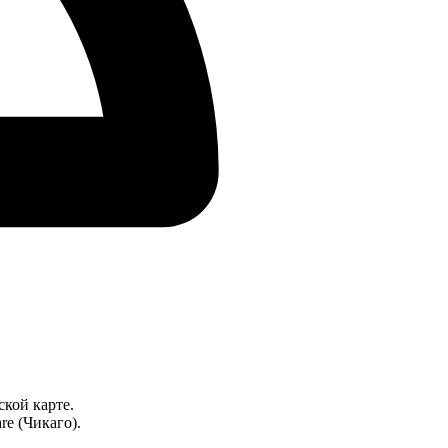
ской карте.
e (Чикаго).