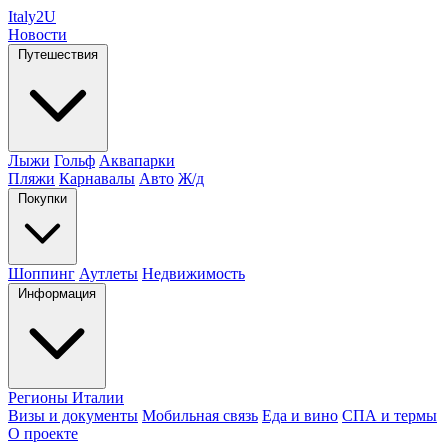
Italy
2U
Новости
Путешествия
Лыжи
Гольф
Аквапарки
Пляжи
Карнавалы
Авто
Ж/д
Покупки
Шоппинг
Аутлеты
Недвижимость
Информация
Регионы Италии
Визы и документы
Мобильная связь
Еда и вино
СПА и термы
О проекте