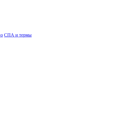
но
СПА и термы