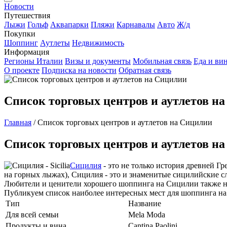
Новости
Путешествия
Лыжи
Гольф
Аквапарки
Пляжи
Карнавалы
Авто
Ж/д
Покупки
Шоппинг
Аутлеты
Недвижимость
Информация
Регионы Италии
Визы и документы
Мобильная связь
Еда и ви
О проекте
Подписка на новости
Обратная связь
Список торговых центров и аутлетов н
Главная
/
Список торговых центров и аутлетов на Сицилии
Список торговых центров и аутлетов н
Сицилия
- это не только история древней Г
на горных лыжах), Сицилия - это и знаменитые сицилийские с
Любители и ценители хорошего шоппинга на Сицилии также не
Публикуем список наиболее интересных мест для шоппинга на 
Тип
Название
Для всей семьи
Mela Moda
Продукты и вина
Cantina Paolini