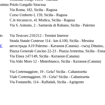
intimo
Priolo Gargallo Siracusa
Via Roma, 182, Sicilia - Ragusa
Corso Umberto I, 159, Sicilia - Ragusa
C.le trecasucce, 41 Modica, Sicilia - Ragusa
Via S. Antonio, 2 - Sarmeola di Rubano, Sicilia - Palermo
io
Via Tesicoro 210/212 - Termini Imerese
Strada Statale Contesse 114 - km 4.100, Sicilia - Messina
GE
автострада A19 Palermo - Катания (Catania) - съезд Dittaino, A
Piazza Generale Cascino 22-23 - Piazza Armerina, Sicilia - Enn
Via Etnea 147/149, Sicilia - Катания (Catania)
Via Aldo Moro 12 - Misterbianco, Sicilia - Катания (Catania)
Via Cortemaggiore, 19 - Gela? Sicilia - Caltanissetta
Viale Cortemaggiore, 19 - Gela? Sicilia - Caltanissetta
Via Fontanelle, 114 - Raffadali, Sicilia - Agrigento