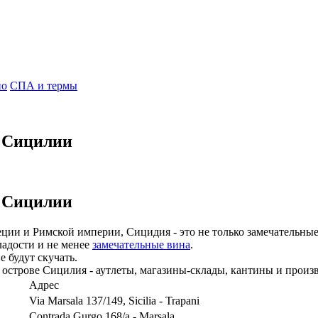
но
СПА и термы
а Сицилии
а Сицилии
реции и Римской империи, Сицидия - это не только замечательные
ладости и не менее
замечательные вина
.
 будут скучать.
острове Сицилия - аутлеты, магазины-склады, кантины и произв
Адрес
Via Marsala 137/149, Sicilia - Trapani
Contrada Gurgo 168/a - Marsala