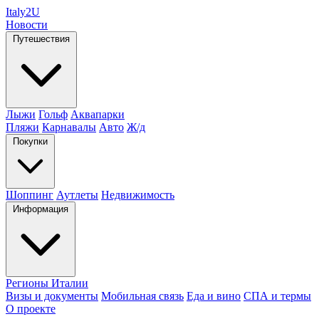
Italy
2U
Новости
Путешествия
Лыжи
Гольф
Аквапарки
Пляжи
Карнавалы
Авто
Ж/д
Покупки
Шоппинг
Аутлеты
Недвижимость
Информация
Регионы Италии
Визы и документы
Мобильная связь
Еда и вино
СПА и термы
О проекте