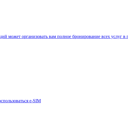
нкций может организовать вам полное бронирование всех услуг в
оспользоваться e-SIM