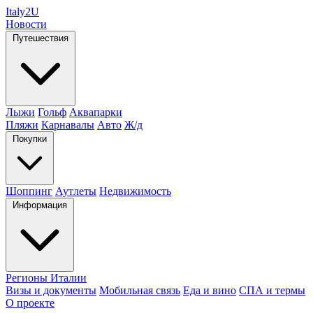
Italy
2U
Новости
Путешествия
Лыжи
Гольф
Аквапарки
Пляжи
Карнавалы
Авто
Ж/д
Покупки
Шоппинг
Аутлеты
Недвижимость
Информация
Регионы Италии
Визы и документы
Мобильная связь
Еда и вино
СПА и термы
О проекте