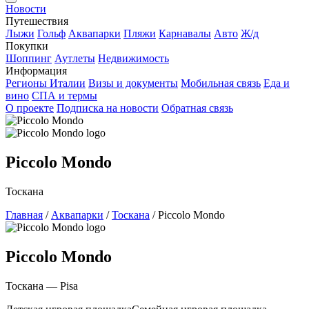
Новости
Путешествия
Лыжи
Гольф
Аквапарки
Пляжи
Карнавалы
Авто
Ж/д
Покупки
Шоппинг
Аутлеты
Недвижимость
Информация
Регионы Италии
Визы и документы
Мобильная связь
Еда и
вино
СПА и термы
О проекте
Подписка на новости
Обратная связь
Piccolo Mondo
Тоскана
Главная
/
Аквапарки
/
Тоскана
/
Piccolo Mondo
Piccolo Mondo
Тоскана — Pisa