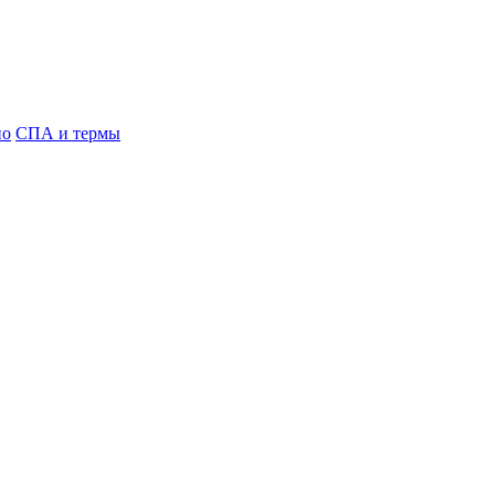
но
СПА и термы