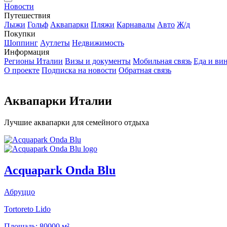
Новости
Путешествия
Лыжи
Гольф
Аквапарки
Пляжи
Карнавалы
Авто
Ж/д
Покупки
Шоппинг
Аутлеты
Недвижимость
Информация
Регионы Италии
Визы и документы
Мобильная связь
Еда и ви
О проекте
Подписка на новости
Обратная связь
Аквапарки Италии
Лучшие аквапарки для семейного отдыха
Acquapark Onda Blu
Абруццо
Tortoreto Lido
Площадь:
80000 м²