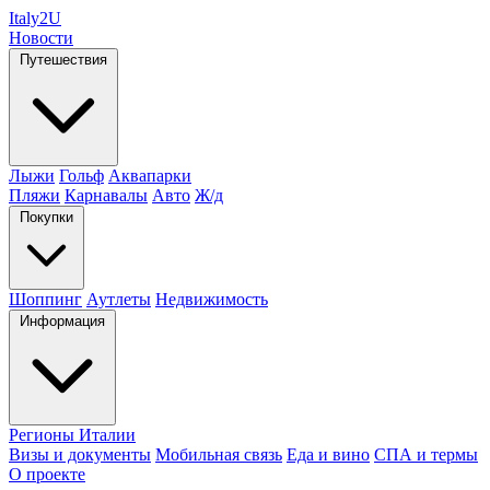
Italy
2U
Новости
Путешествия
Лыжи
Гольф
Аквапарки
Пляжи
Карнавалы
Авто
Ж/д
Покупки
Шоппинг
Аутлеты
Недвижимость
Информация
Регионы Италии
Визы и документы
Мобильная связь
Еда и вино
СПА и термы
О проекте