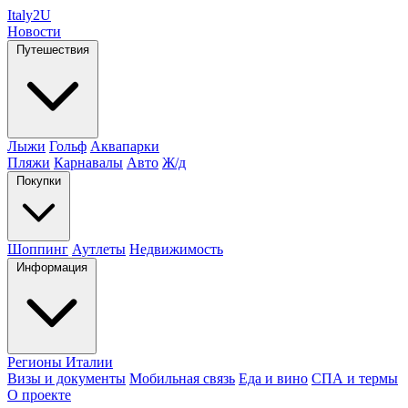
Italy
2U
Новости
Путешествия
Лыжи
Гольф
Аквапарки
Пляжи
Карнавалы
Авто
Ж/д
Покупки
Шоппинг
Аутлеты
Недвижимость
Информация
Регионы Италии
Визы и документы
Мобильная связь
Еда и вино
СПА и термы
О проекте