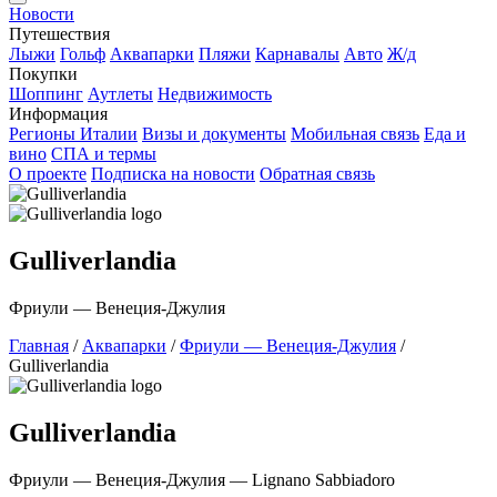
Новости
Путешествия
Лыжи
Гольф
Аквапарки
Пляжи
Карнавалы
Авто
Ж/д
Покупки
Шоппинг
Аутлеты
Недвижимость
Информация
Регионы Италии
Визы и документы
Мобильная связь
Еда и
вино
СПА и термы
О проекте
Подписка на новости
Обратная связь
Gulliverlandia
Фриули — Венеция-Джулия
Главная
/
Аквапарки
/
Фриули — Венеция-Джулия
/
Gulliverlandia
Gulliverlandia
Фриули — Венеция-Джулия — Lignano Sabbiadoro