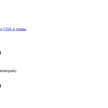
но
СПА и термы
)
Waterpark)
)