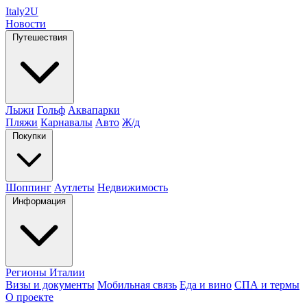
Italy
2U
Новости
Путешествия
Лыжи
Гольф
Аквапарки
Пляжи
Карнавалы
Авто
Ж/д
Покупки
Шоппинг
Аутлеты
Недвижимость
Информация
Регионы Италии
Визы и документы
Мобильная связь
Еда и вино
СПА и термы
О проекте