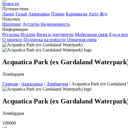
Новости
Путешествия
Лыжи
Гольф
Аквапарки
Пляжи
Карнавалы
Авто
Ж/д
Покупки
Шоппинг
Аутлеты
Недвижимость
Информация
Регионы Италии
Визы и документы
Мобильная связь
Еда и ви
О проекте
Подписка на новости
Обратная связь
Acquatica Park (ex Gardaland Waterpark
Ломбардия
Главная
/
Аквапарки
/
Ломбардия
/
Acquatica Park (ex Gardaland 
Acquatica Park (ex Gardaland Waterpark
Ломбардия
100000