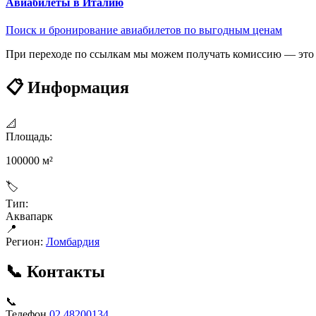
Авиабилеты в Италию
Поиск и бронирование авиабилетов по выгодным ценам
При переходе по ссылкам мы можем получать комиссию — это 
📋 Информация
📐
Площадь:
100000 м²
🏷
Тип:
Аквапарк
📍
Регион:
Ломбардия
📞 Контакты
📞
Телефон
02 48200134