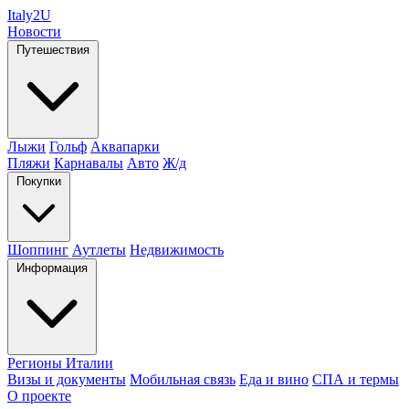
Italy
2U
Новости
Путешествия
Лыжи
Гольф
Аквапарки
Пляжи
Карнавалы
Авто
Ж/д
Покупки
Шоппинг
Аутлеты
Недвижимость
Информация
Регионы Италии
Визы и документы
Мобильная связь
Еда и вино
СПА и термы
О проекте