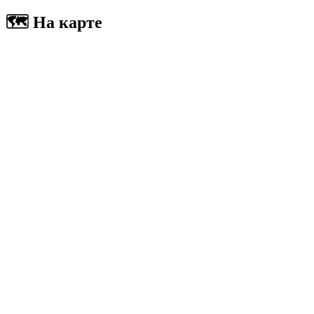
🗺 На карте