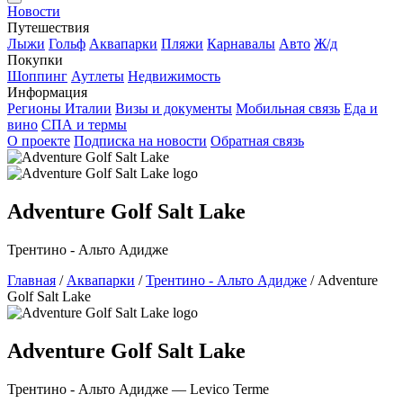
Новости
Путешествия
Лыжи
Гольф
Аквапарки
Пляжи
Карнавалы
Авто
Ж/д
Покупки
Шоппинг
Аутлеты
Недвижимость
Информация
Регионы Италии
Визы и документы
Мобильная связь
Еда и
вино
СПА и термы
О проекте
Подписка на новости
Обратная связь
Adventure Golf Salt Lake
Трентино - Альто Адидже
Главная
/
Аквапарки
/
Трентино - Альто Адидже
/
Adventure
Golf Salt Lake
Adventure Golf Salt Lake
Трентино - Альто Адидже — Levico Terme