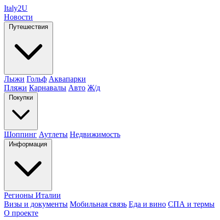
Italy
2U
Новости
Путешествия
Лыжи
Гольф
Аквапарки
Пляжи
Карнавалы
Авто
Ж/д
Покупки
Шоппинг
Аутлеты
Недвижимость
Информация
Регионы Италии
Визы и документы
Мобильная связь
Еда и вино
СПА и термы
О проекте