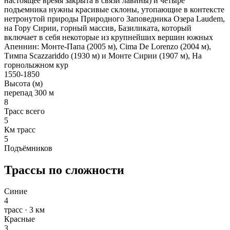
настоящее время закрыта в связи лавины) и четыре
подъемника нужны красивые склоны, утопающие в контексте
нетронутой природы Природного Заповедника Озера Laudem,
на Гору Сирии, горный массив, Базиликата, который
включает в себя некоторые из крупнейших вершин южных
Апеннин: Монте-Папа (2005 м), Cima De Lorenzo (2004 м),
Тимпа Scazzariddo (1930 м) и Монте Сирии (1907 м), На
горнолыжном кур
1550-1850
Высота (м)
перепад 300 м
8
Трасс всего
5
Км трасс
5
Подъёмников
Трассы по сложности
Синие
4
трасс · 3 км
Красные
3