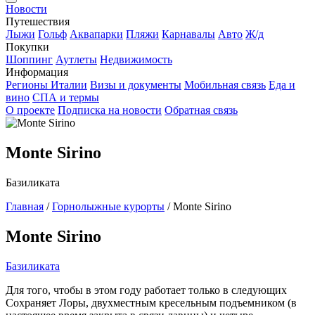
Новости
Путешествия
Лыжи
Гольф
Аквапарки
Пляжи
Карнавалы
Авто
Ж/д
Покупки
Шоппинг
Аутлеты
Недвижимость
Информация
Регионы Италии
Визы и документы
Мобильная связь
Еда и
вино
СПА и термы
О проекте
Подписка на новости
Обратная связь
Monte Sirino
Базиликата
Главная
/
Горнолыжные курорты
/
Monte Sirino
Monte Sirino
Базиликата
Для того, чтобы в этом году работает только в следующих
Сохраняет Лоры, двухместным кресельным подъемником (в