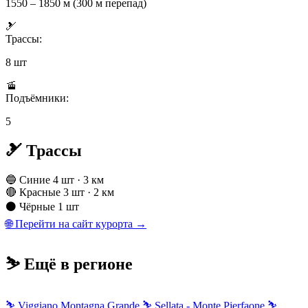
1550 – 1850 м (300 м перепад)
🎿
Трассы:
8 шт
🚡
Подъёмники:
5
🎿 Трассы
🔵 Синие
4 шт · 3 км
🔴 Красные
3 шт · 2 км
⚫ Чёрные
1 шт
🌐 Перейти на сайт курорта →
⛷️ Ещё в регионе
⛷
Viggiano Montagna Grande
⛷
Sellata - Monte Pierfaone
⛷