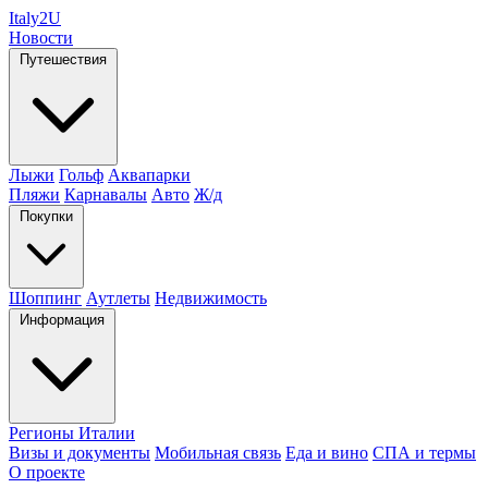
Italy
2U
Новости
Путешествия
Лыжи
Гольф
Аквапарки
Пляжи
Карнавалы
Авто
Ж/д
Покупки
Шоппинг
Аутлеты
Недвижимость
Информация
Регионы Италии
Визы и документы
Мобильная связь
Еда и вино
СПА и термы
О проекте