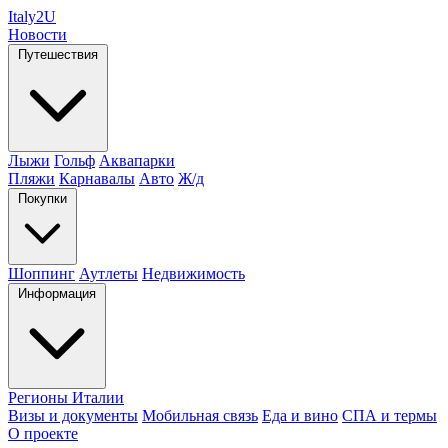
Italy
2U
Новости
Путешествия
Лыжи
Гольф
Аквапарки
Пляжи
Карнавалы
Авто
Ж/д
Покупки
Шоппинг
Аутлеты
Недвижимость
Информация
Регионы Италии
Визы и документы
Мобильная связь
Еда и вино
СПА и термы
О проекте