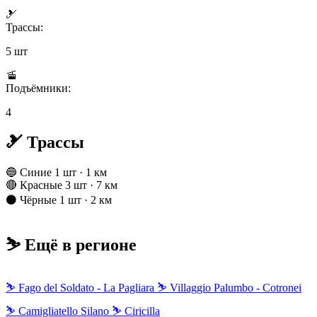
🎿
Трассы:
5 шт
🚡
Подъёмники:
4
🎿 Трассы
🔵 Синие
1 шт · 1 км
🔴 Красные
3 шт · 7 км
⚫ Чёрные
1 шт · 2 км
⛷️ Ещё в регионе
⛷
Fago del Soldato - La Pagliara
⛷
Villaggio Palumbo - Cotronei
⛷
Camigliatello Silano
⛷
Ciricilla