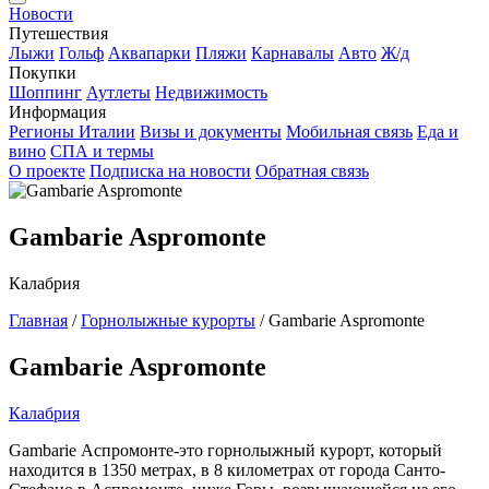
Новости
Путешествия
Лыжи
Гольф
Аквапарки
Пляжи
Карнавалы
Авто
Ж/д
Покупки
Шоппинг
Аутлеты
Недвижимость
Информация
Регионы Италии
Визы и документы
Мобильная связь
Еда и
вино
СПА и термы
О проекте
Подписка на новости
Обратная связь
Gambarie Aspromonte
Калабрия
Главная
/
Горнолыжные курорты
/
Gambarie Aspromonte
Gambarie Aspromonte
Калабрия
Gambarie Аспромонте-это горнолыжный курорт, который
находится в 1350 метрах, в 8 километрах от города Санто-