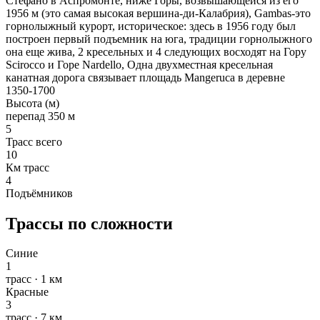
Стефано в Аспромонте, ниже Горы, возвышающейся из его
1956 м (это самая высокая вершина-ди-Калабрия), Gambas-это
горнолыжный курорт, историческое: здесь в 1956 году был
построен первый подъемник на юга, традиции горнолыжного
она еще жива, 2 кресельных и 4 следующих восходят на Гору
Scirocco и Горе Nardello, Одна двухместная кресельная
канатная дорога связывает площадь Mangeruca в деревне
1350-1700
Высота (м)
перепад 350 м
5
Трасс всего
10
Км трасс
4
Подъёмников
Трассы по сложности
Синие
1
трасс · 1 км
Красные
3
трасс · 7 км