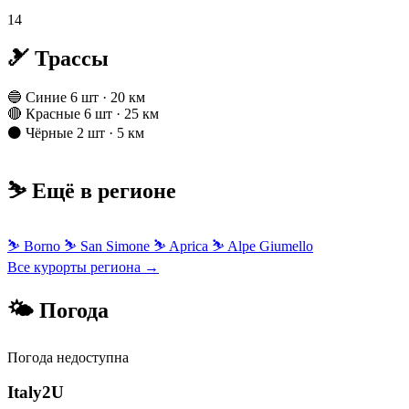
14
🎿 Трассы
🔵 Синие
6 шт · 20 км
🔴 Красные
6 шт · 25 км
⚫ Чёрные
2 шт · 5 км
⛷️ Ещё в регионе
⛷
Borno
⛷
San Simone
⛷
Aprica
⛷
Alpe Giumello
Все курорты региона →
🌤 Погода
Погода недоступна
Italy
2U