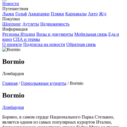
Новости
Путешествия
Лыжи
Гольф
Аквапарки
Пляжи
Карнавалы
Авто
Ж/д
Покупки
Шоппинг
Аутлеты
Недвижимость
Информация
Регионы Италии
Визы и документы
Мобильная связь
Еда и
вино
СПА и термы
О проекте
Подписка на новости
Обратная связь
Bormio
Ломбардия
Главная
/
Горнолыжные курорты
/
Bormio
Bormio
Ломбардия
Бормио, в самом сердце Национального Парка Стельвио,
является одним из самых популярных курортов Италии,