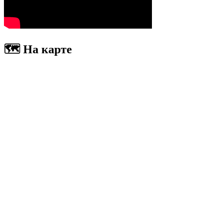
🗺 На карте