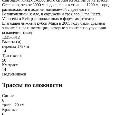
благодаря гонках скоростного спуска Кубка Мира на трассе
Стельвио, что от 3000 м падает, если в стране в 1200 м, город
расположился в долине, называемой с древности
Великолепной Земле, в окружении трех гор Cima Piazzi,
Vallecetta и Reit, расположенных в форме амфитеатра,
Благодаря лыжный кубок Мира в 2005 году были сделаны
значительные инвестиции, которые значительно улучшили
оснащение завод
1225-3012
Высота (м)
перепад 1787 м
14
Трасс всего
50
Км трасс
14
Подъёмников
Трассы по сложности
Синие
6
трасс · 20 км
Красные
6