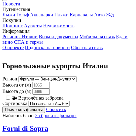
Новости
Путешествия
Лыжи
Гольф
Аквапарки
Пляжи
Карнавалы
Авто
Ж/д
Покупки
Шоппинг
Аутлеты
Недвижимость
Информация
Регионы Италии
Визы и документы
Мобильная связь
Еда и
вино
СПА и термы
О проекте
Подписка на новости
Обратная связь
Горнолыжные курорты Италии
Регион
Высота от (м)
Высота до (м)
🚁 Вертолётная заброска
Сортировка
Сбросить
Применить фильтры
Найдено:
6
зон
× сбросить фильтры
Forni di Sopra