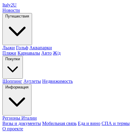
Italy
2U
Новости
Путешествия
Лыжи
Гольф
Аквапарки
Пляжи
Карнавалы
Авто
Ж/д
Покупки
Шоппинг
Аутлеты
Недвижимость
Информация
Регионы Италии
Визы и документы
Мобильная связь
Еда и вино
СПА и термы
О проекте