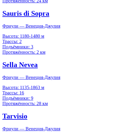
Протяжённость:
24 км
Sauris di Sopra
Фриули — Венеция-Джулия
Высота:
1180-1480 м
Трассы:
2
Подъёмники:
3
Протяжённость:
2 км
Sella Nevea
Фриули — Венеция-Джулия
Высота:
1135-1863 м
Трассы:
16
Подъёмники:
9
Протяжённость:
28 км
Tarvisio
Фриули — Венеция-Джулия