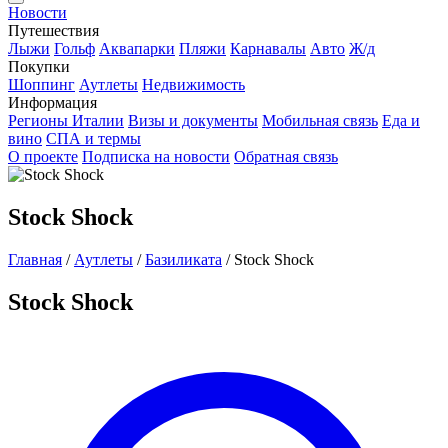
Новости
Путешествия
Лыжи
Гольф
Аквапарки
Пляжи
Карнавалы
Авто
Ж/д
Покупки
Шоппинг
Аутлеты
Недвижимость
Информация
Регионы Италии
Визы и документы
Мобильная связь
Еда и
вино
СПА и термы
О проекте
Подписка на новости
Обратная связь
Stock Shock
Главная
/
Аутлеты
/
Базиликата
/
Stock Shock
Stock Shock