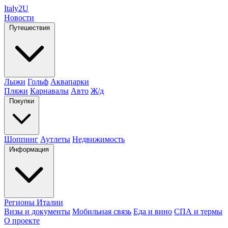
Italy
2U
Новости
Путешествия
Лыжи
Гольф
Аквапарки
Пляжи
Карнавалы
Авто
Ж/д
Покупки
Шоппинг
Аутлеты
Недвижимость
Информация
Регионы Италии
Визы и документы
Мобильная связь
Еда и вино
СПА и термы
О проекте