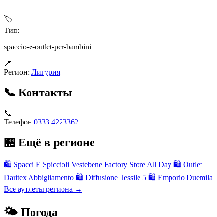
🏷
Тип:
spaccio-e-outlet-per-bambini
📍
Регион:
Лигурия
📞 Контакты
📞
Телефон
0333 4223362
🏪 Ещё в регионе
🛍
Spacci E Spiccioli Vestebene Factory Store All Day
🛍
Outlet
Daritex Abbigliamento
🛍
Diffusione Tessile 5
🛍
Emporio Duemila
Все аутлеты региона →
🌤 Погода