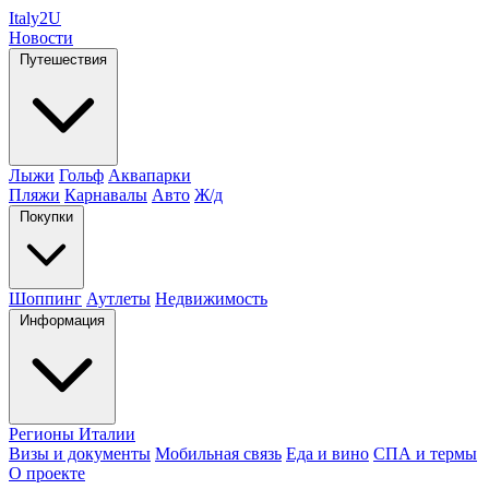
Italy
2U
Новости
Путешествия
Лыжи
Гольф
Аквапарки
Пляжи
Карнавалы
Авто
Ж/д
Покупки
Шоппинг
Аутлеты
Недвижимость
Информация
Регионы Италии
Визы и документы
Мобильная связь
Еда и вино
СПА и термы
О проекте