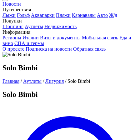
Новости
Путешествия
Лыжи
Гольф
Аквапарки
Пляжи
Карнавалы
Авто
Ж/д
Покупки
Шоппинг
Аутлеты
Недвижимость
Информация
Регионы Италии
Визы и документы
Мобильная связь
Еда и
вино
СПА и термы
О проекте
Подписка на новости
Обратная связь
Solo Bimbi
Главная
/
Аутлеты
/
Лигурия
/
Solo Bimbi
Solo Bimbi