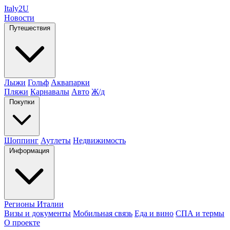
Italy
2U
Новости
Путешествия
Лыжи
Гольф
Аквапарки
Пляжи
Карнавалы
Авто
Ж/д
Покупки
Шоппинг
Аутлеты
Недвижимость
Информация
Регионы Италии
Визы и документы
Мобильная связь
Еда и вино
СПА и термы
О проекте