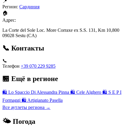
📍
Регион:
Сардиния
🏠
Адрес:
La Corte del Sole Loc. More Corraxe ex S.S. 131, Km 10,800
09028 Sestu (CA)
📞 Контакты
📞
Телефон
+39 070 229 9285
🏪 Ещё в регионе
🛍
Lo Spaccio Di Alessandra Pinna
🛍
Cele Alghero
🛍
S E P I
Formaggi
🛍
Artigianato Pasella
Все аутлеты региона →
🌤 Погода