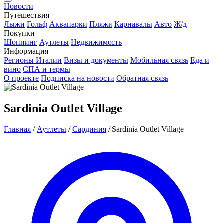
Новости
Путешествия
Лыжи
Гольф
Аквапарки
Пляжи
Карнавалы
Авто
Ж/д
Покупки
Шоппинг
Аутлеты
Недвижимость
Информация
Регионы Италии
Визы и документы
Мобильная связь
Еда и
вино
СПА и термы
О проекте
Подписка на новости
Обратная связь
Sardinia Outlet Village
Главная
/
Аутлеты
/
Сардиния
/
Sardinia Outlet Village