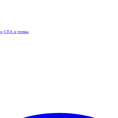
но
СПА и термы