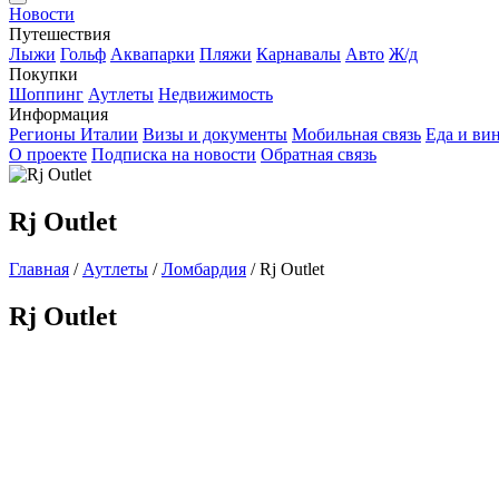
Новости
Путешествия
Лыжи
Гольф
Аквапарки
Пляжи
Карнавалы
Авто
Ж/д
Покупки
Шоппинг
Аутлеты
Недвижимость
Информация
Регионы Италии
Визы и документы
Мобильная связь
Еда и ви
О проекте
Подписка на новости
Обратная связь
Rj Outlet
Главная
/
Аутлеты
/
Ломбардия
/
Rj Outlet
Rj Outlet