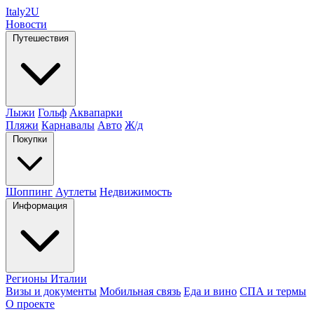
Italy
2U
Новости
Путешествия
Лыжи
Гольф
Аквапарки
Пляжи
Карнавалы
Авто
Ж/д
Покупки
Шоппинг
Аутлеты
Недвижимость
Информация
Регионы Италии
Визы и документы
Мобильная связь
Еда и вино
СПА и термы
О проекте