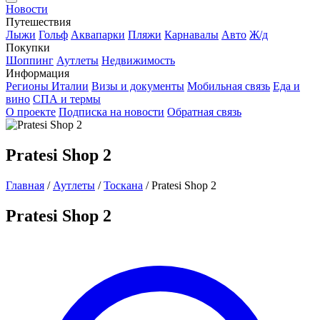
Новости
Путешествия
Лыжи
Гольф
Аквапарки
Пляжи
Карнавалы
Авто
Ж/д
Покупки
Шоппинг
Аутлеты
Недвижимость
Информация
Регионы Италии
Визы и документы
Мобильная связь
Еда и
вино
СПА и термы
О проекте
Подписка на новости
Обратная связь
Pratesi Shop 2
Главная
/
Аутлеты
/
Тоскана
/
Pratesi Shop 2
Pratesi Shop 2