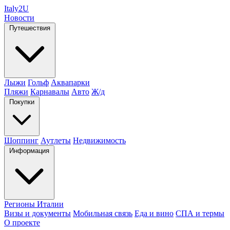
Italy
2U
Новости
Путешествия
Лыжи
Гольф
Аквапарки
Пляжи
Карнавалы
Авто
Ж/д
Покупки
Шоппинг
Аутлеты
Недвижимость
Информация
Регионы Италии
Визы и документы
Мобильная связь
Еда и вино
СПА и термы
О проекте