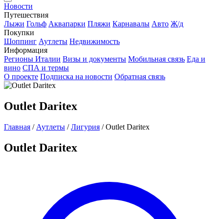
Новости
Путешествия
Лыжи
Гольф
Аквапарки
Пляжи
Карнавалы
Авто
Ж/д
Покупки
Шоппинг
Аутлеты
Недвижимость
Информация
Регионы Италии
Визы и документы
Мобильная связь
Еда и
вино
СПА и термы
О проекте
Подписка на новости
Обратная связь
Outlet Daritex
Главная
/
Аутлеты
/
Лигурия
/
Outlet Daritex
Outlet Daritex