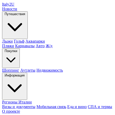
Italy
2U
Новости
Путешествия
Лыжи
Гольф
Аквапарки
Пляжи
Карнавалы
Авто
Ж/д
Покупки
Шоппинг
Аутлеты
Недвижимость
Информация
Регионы Италии
Визы и документы
Мобильная связь
Еда и вино
СПА и термы
О проекте