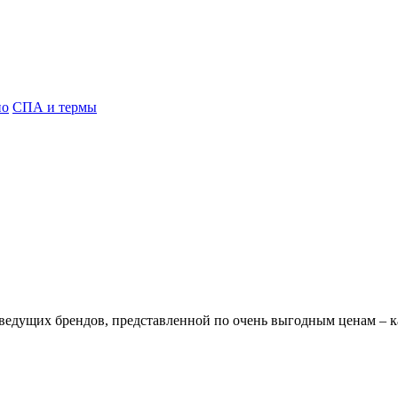
но
СПА и термы
едущих брендов, представленной по очень выгодным ценам – как 