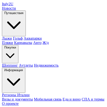
Italy
2U
Новости
Путешествия
Лыжи
Гольф
Аквапарки
Пляжи
Карнавалы
Авто
Ж/д
Покупки
Шоппинг
Аутлеты
Недвижимость
Информация
Регионы Италии
Визы и документы
Мобильная связь
Еда и вино
СПА и термы
О проекте