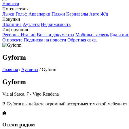
Новости
Путешествия
Лыжи
Гольф
Аквапарки
Пляжи
Карнавалы
Авто
Ж/д
Покупки
Шоппинг
Аутлеты
Недвижимость
Информация
Регионы Италии
Визы и документы
Мобильная связь
Еда и ви
О проекте
Подписка на новости
Обратная связь
Gyform
Главная
/
Аутлеты
/
Gyform
Gyform
Via al Sarca, 7 - Vigo Rendena
В Gyform вы найдете огромный ассортимент мягкой мебели от в
🏨
Отели рядом