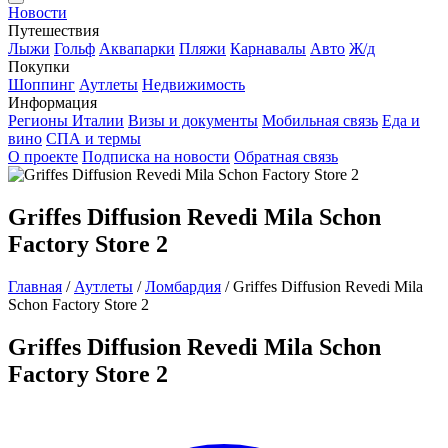
Новости
Путешествия
Лыжи
Гольф
Аквапарки
Пляжи
Карнавалы
Авто
Ж/д
Покупки
Шоппинг
Аутлеты
Недвижимость
Информация
Регионы Италии
Визы и документы
Мобильная связь
Еда и
вино
СПА и термы
О проекте
Подписка на новости
Обратная связь
Griffes Diffusion Revedi Mila Schon
Factory Store 2
Главная
/
Аутлеты
/
Ломбардия
/
Griffes Diffusion Revedi Mila
Schon Factory Store 2
Griffes Diffusion Revedi Mila Schon
Factory Store 2