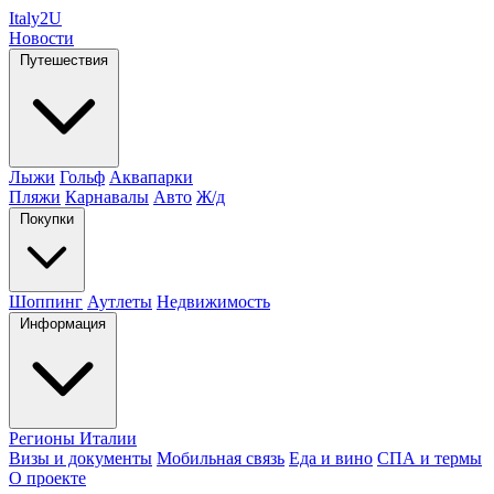
Italy
2U
Новости
Путешествия
Лыжи
Гольф
Аквапарки
Пляжи
Карнавалы
Авто
Ж/д
Покупки
Шоппинг
Аутлеты
Недвижимость
Информация
Регионы Италии
Визы и документы
Мобильная связь
Еда и вино
СПА и термы
О проекте