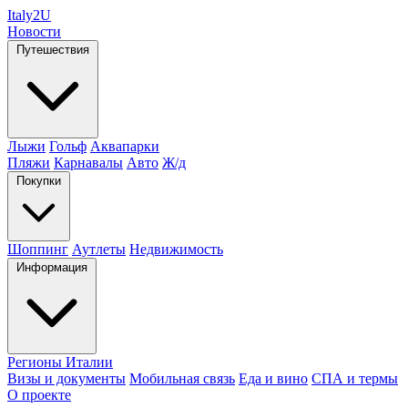
Italy
2U
Новости
Путешествия
Лыжи
Гольф
Аквапарки
Пляжи
Карнавалы
Авто
Ж/д
Покупки
Шоппинг
Аутлеты
Недвижимость
Информация
Регионы Италии
Визы и документы
Мобильная связь
Еда и вино
СПА и термы
О проекте