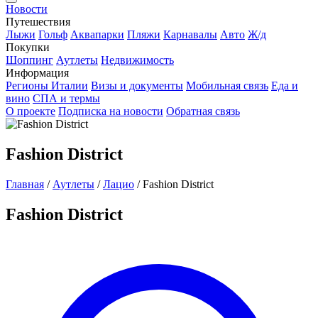
Новости
Путешествия
Лыжи
Гольф
Аквапарки
Пляжи
Карнавалы
Авто
Ж/д
Покупки
Шоппинг
Аутлеты
Недвижимость
Информация
Регионы Италии
Визы и документы
Мобильная связь
Еда и
вино
СПА и термы
О проекте
Подписка на новости
Обратная связь
Fashion District
Главная
/
Аутлеты
/
Лацио
/
Fashion District
Fashion District