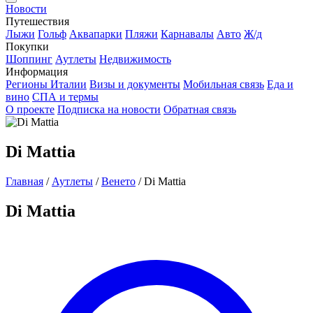
Новости
Путешествия
Лыжи
Гольф
Аквапарки
Пляжи
Карнавалы
Авто
Ж/д
Покупки
Шоппинг
Аутлеты
Недвижимость
Информация
Регионы Италии
Визы и документы
Мобильная связь
Еда и
вино
СПА и термы
О проекте
Подписка на новости
Обратная связь
Di Mattia
Главная
/
Аутлеты
/
Венето
/
Di Mattia
Di Mattia