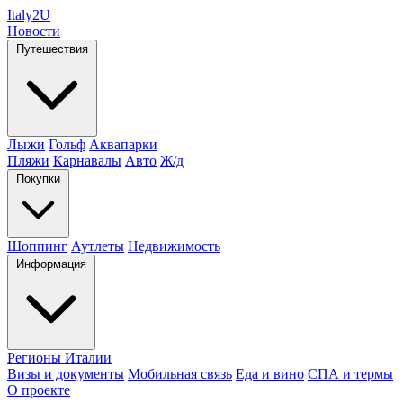
Italy
2U
Новости
Путешествия
Лыжи
Гольф
Аквапарки
Пляжи
Карнавалы
Авто
Ж/д
Покупки
Шоппинг
Аутлеты
Недвижимость
Информация
Регионы Италии
Визы и документы
Мобильная связь
Еда и вино
СПА и термы
О проекте